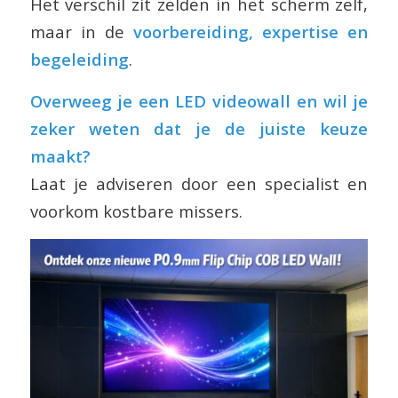
Het verschil zit zelden in het scherm zelf,
maar in de
voorbereiding, expertise en
begeleiding
.
Overweeg je een LED videowall en wil je
zeker weten dat je de juiste keuze
maakt?
Laat je adviseren door een specialist en
voorkom kostbare missers.