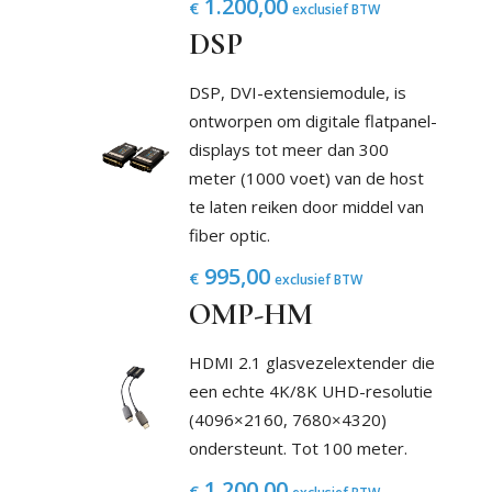
1.200,00
€
exclusief BTW
DSP
DSP, DVI-extensiemodule, is
ontworpen om digitale flatpanel-
displays tot meer dan 300
meter (1000 voet) van de host
te laten reiken door middel van
fiber optic.
995,00
€
exclusief BTW
OMP-HM
HDMI 2.1 glasvezelextender die
een echte 4K/8K UHD-resolutie
(4096×2160, 7680×4320)
ondersteunt. Tot 100 meter.
1.200,00
€