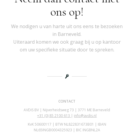
ons op!
We nodigen u van harte uit ons eens te bezoeken
in Barneveld.
Uiteraard komen we ook graag bij u op kantoor
om uw specifieke situatie door te spreken.
CONTACT
AVDIS BV | Nijverheidsweg 73 | 3771 ME Barneveld
+31 (0)
85 2100 613
|
info@avdis.nl
KvK 50600117 | BTW NL822831673B01 | IBAN
NL65INGB0004325923 | BIC INGBNL2A