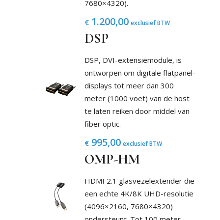
7680×4320).
1.200,00
€
exclusief BTW
DSP
DSP, DVI-extensiemodule, is
ontworpen om digitale flatpanel-
displays tot meer dan 300
meter (1000 voet) van de host
te laten reiken door middel van
fiber optic.
995,00
€
exclusief BTW
OMP-HM
HDMI 2.1 glasvezelextender die
een echte 4K/8K UHD-resolutie
(4096×2160, 7680×4320)
ondersteunt. Tot 100 meter.