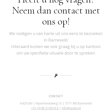
Neem dan contact met
ons op!
We nodigen u van harte uit ons eens te bezoeken
in Barneveld.
Uiteraard komen we ook graag bij u op kantoor
om uw specifieke situatie door te spreken.
CONTACT
AVDIS BV | Nijverheidsweg 73 | 3771 ME Barneveld
+31 (0)
85 2100 613
|
info@avdis.nl