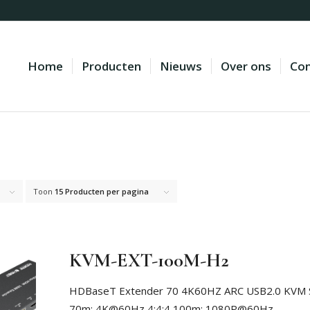
Home
Producten
Nieuws
Over ons
Con
Toon
15 Producten per pagina
KVM-EXT-100M-H2
HDBaseT Extender 70 4K60HZ ARC USB2.0 KVM 
70m: 4K@60Hz 4:4:4 100m: 1080P@60Hz