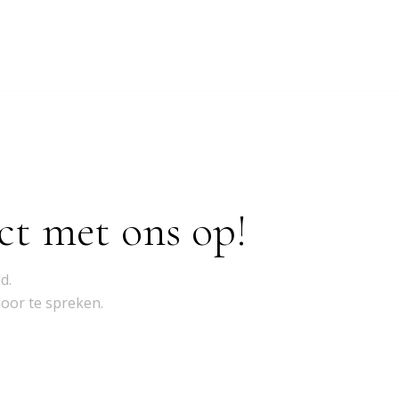
ct met ons op!
d.
door te spreken.