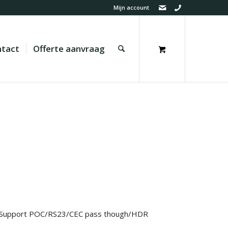
Mijn account
tact
Offerte aanvraag
Support POC/RS23/CEC pass though/HDR