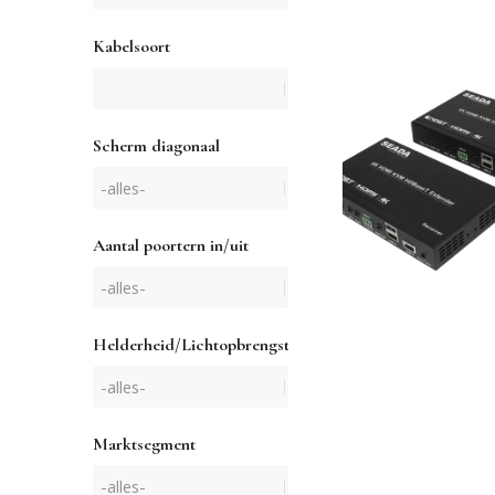
Kabelsoort
Scherm diagonaal
Aantal poortern in/uit
Helderheid/Lichtopbrengst
Marktsegment