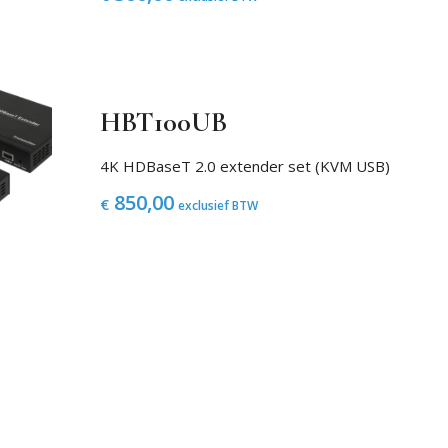
HBT100UB
4K HDBaseT 2.0 extender set (KVM USB)
850,00
€
exclusief BTW