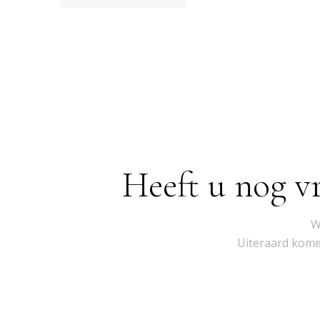
Heeft u nog v
W
Uiteraard komen