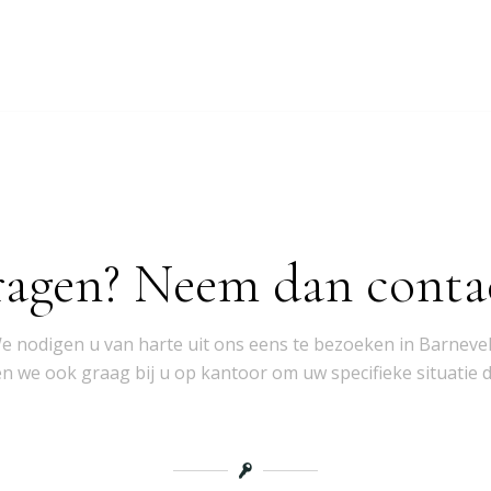
ragen? Neem dan conta
e nodigen u van harte uit ons eens te bezoeken in Barnevel
 we ook graag bij u op kantoor om uw specifieke situatie 