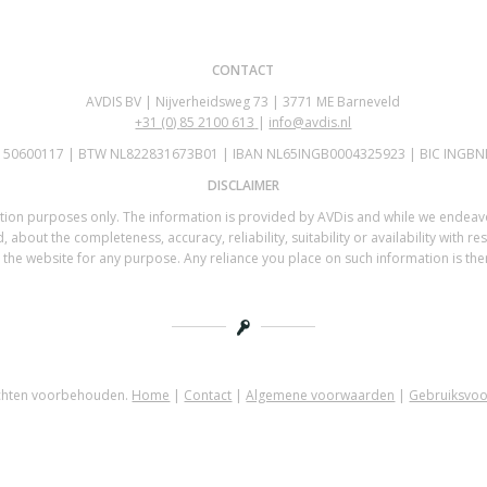
CONTACT
AVDIS BV | Nijverheidsweg 73 | 3771 ME Barneveld
+31 (0)
85 2100 613
|
info@avdis.nl
K 50600117 | BTW NL822831673B01 | IBAN NL65INGB0004325923 | BIC INGBN
DISCLAIMER
mation purposes only. The information is provided by AVDis and while we endea
 about the completeness, accuracy, reliability, suitability or availability with re
the website for any purpose. Any reliance you place on such information is there
echten voorbehouden.
Home
|
Contact
|
Algemene voorwaarden
|
Gebruiksvo