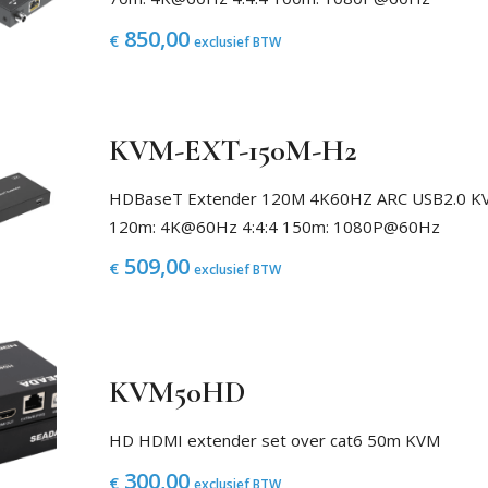
850,00
€
exclusief BTW
KVM-EXT-150M-H2
HDBaseT Extender 120M 4K60HZ ARC USB2.0 KV
120m: 4K@60Hz 4:4:4 150m: 1080P@60Hz
509,00
€
exclusief BTW
KVM50HD
HD HDMI extender set over cat6 50m KVM
300,00
€
exclusief BTW