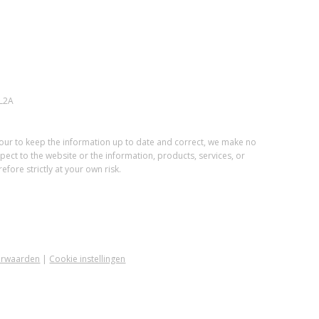
L2A
vour to keep the information up to date and correct, we make no
spect to the website or the information, products, services, or
fore strictly at your own risk.
orwaarden
|
Cookie instellingen