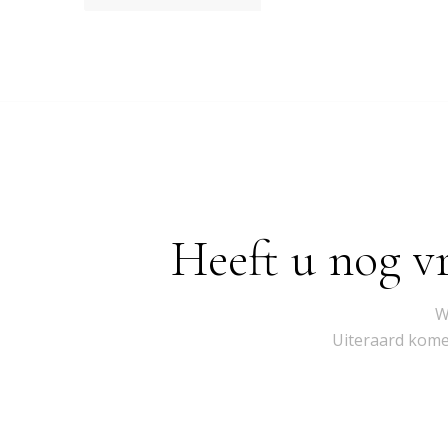
Heeft u nog v
W
Uiteraard komen