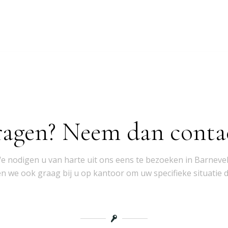
ragen? Neem dan conta
e nodigen u van harte uit ons eens te bezoeken in Barnevel
 we ook graag bij u op kantoor om uw specifieke situatie 