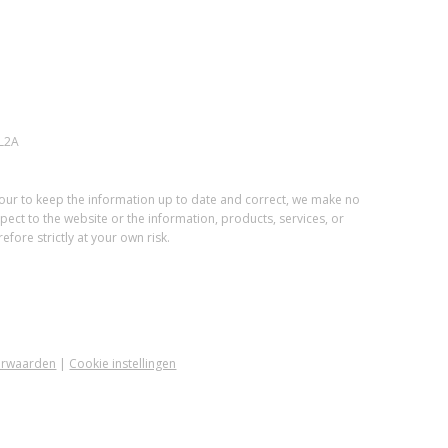
L2A
vour to keep the information up to date and correct, we make no
spect to the website or the information, products, services, or
fore strictly at your own risk.
orwaarden
|
Cookie instellingen