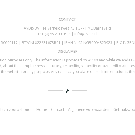
CONTACT
AVDIS BV | Nijverheidsweg 73 | 3771 ME Barneveld
+31 (0)
85 2100 613
|
info@avdis.nl
K 50600117 | BTW NL822831673B01 | IBAN NL65INGB0004325923 | BIC INGBN
DISCLAIMER
mation purposes only. The information is provided by AVDis and while we endea
 about the completeness, accuracy, reliability, suitability or availability with re
the website for any purpose. Any reliance you place on such information is there
echten voorbehouden.
Home
|
Contact
|
Algemene voorwaarden
|
Gebruiksvo