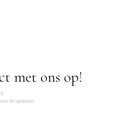
ct met ons op!
d.
door te spreken.