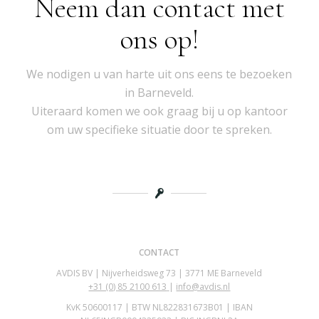
Neem dan contact met
ons op!
We nodigen u van harte uit ons eens te bezoeken
in Barneveld.
Uiteraard komen we ook graag bij u op kantoor
om uw specifieke situatie door te spreken.
CONTACT
AVDIS BV | Nijverheidsweg 73 | 3771 ME Barneveld
+31 (0)
85 2100 613
|
info@avdis.nl
KvK 50600117 | BTW NL822831673B01 | IBAN