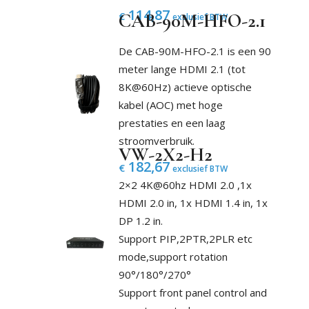
114,87
€
CAB-90M-HFO-2.1
exclusief BTW
De CAB-90M-HFO-2.1 is een 90
meter lange HDMI 2.1 (tot
8K@60Hz) actieve optische
kabel (AOC) met hoge
prestaties en een laag
stroomverbruik.
VW-2X2-H2
182,67
€
exclusief BTW
2×2 4K@60hz HDMI 2.0 ,1x
HDMI 2.0 in, 1x HDMI 1.4 in, 1x
DP 1.2 in.
Support PIP,2PTR,2PLR etc
mode,support rotation
90°/180°/270°
Support front panel control and