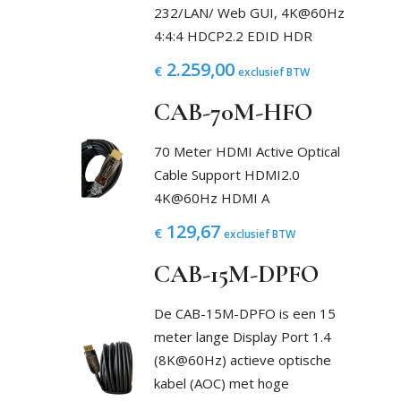
232/LAN/ Web GUI, 4K@60Hz
4:4:4 HDCP2.2 EDID HDR
2.259,00
€
exclusief BTW
CAB-70M-HFO
70 Meter HDMI Active Optical
Cable Support HDMI2.0
4K@60Hz HDMI A
129,67
€
exclusief BTW
CAB-15M-DPFO
De CAB-15M-DPFO is een 15
meter lange Display Port 1.4
(8K@60Hz) actieve optische
kabel (AOC) met hoge