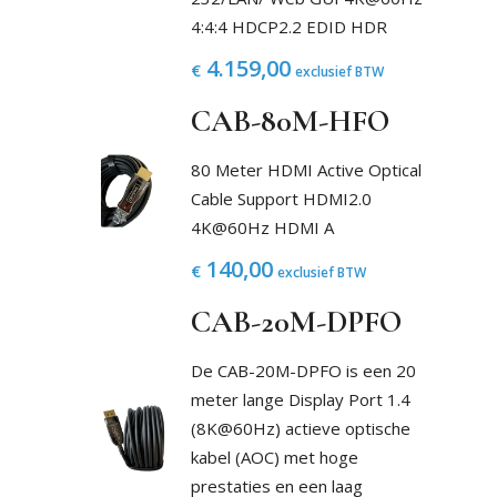
4:4:4 HDCP2.2 EDID HDR
4.159,00
€
exclusief BTW
CAB-80M-HFO
80 Meter HDMI Active Optical
Cable Support HDMI2.0
4K@60Hz HDMI A
140,00
€
exclusief BTW
CAB-20M-DPFO
De CAB-20M-DPFO is een 20
meter lange Display Port 1.4
(8K@60Hz) actieve optische
kabel (AOC) met hoge
prestaties en een laag