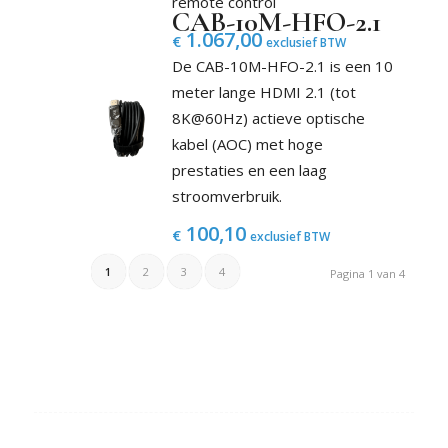
remote control
CAB-10M-HFO-2.1
1.067,00
€
exclusief BTW
De CAB-10M-HFO-2.1 is een 10
meter lange HDMI 2.1 (tot
8K@60Hz) actieve optische
kabel (AOC) met hoge
prestaties en een laag
stroomverbruik.
100,10
€
exclusief BTW
1
2
3
4
Pagina 1 van 4