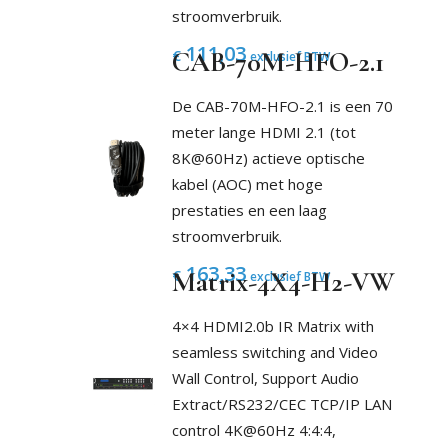
stroomverbruik.
111,03
€
CAB-70M-HFO-2.1
exclusief BTW
De CAB-70M-HFO-2.1 is een 70
meter lange HDMI 2.1 (tot
8K@60Hz) actieve optische
kabel (AOC) met hoge
prestaties en een laag
stroomverbruik.
163,33
€
Matrix-4X4-H2-VW
exclusief BTW
4×4 HDMI2.0b IR Matrix with
seamless switching and Video
Wall Control, Support Audio
Extract/RS232/CEC TCP/IP LAN
control 4K@60Hz 4:4:4,