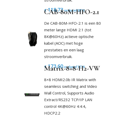
stroomverbruik.
118,73
€
CAB-80M-HFO-2.1
exclusief BTW
De CAB-80M-HFO-2.1 is een 80
meter lange HDMI 2.1 (tot
8K@60Hz) actieve optische
kabel (AOC) met hoge
prestaties en een laag
stroomverbruik.
173,60
€
Matrix-8×8-H2-VW
exclusief BTW
8×8 HDMI2.0b IR Matrix with
seamless switching and Video
Wall Control, Supports Audio
Extract/RS232 TCP/IP LAN
control 4K@60Hz 4:4:4,
HDCP2.2