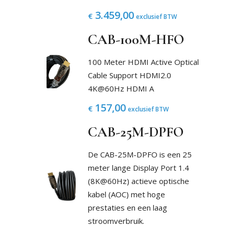
3.459,00
€
exclusief BTW
CAB-100M-HFO
100 Meter HDMI Active Optical
Cable Support HDMI2.0
4K@60Hz HDMI A
157,00
€
exclusief BTW
CAB-25M-DPFO
De CAB-25M-DPFO is een 25
meter lange Display Port 1.4
(8K@60Hz) actieve optische
kabel (AOC) met hoge
prestaties en een laag
stroomverbruik.