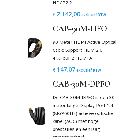
HDCP2.2
2.142,00
€
exclusief BTW
CAB-90M-HFO
90 Meter HDMI Active Optical
Cable Support HDMI2.0
4K@60Hz HDMI A
147,07
€
exclusief BTW
CAB-30M-DPFO
De CAB-30M-DPFO is een 30
meter lange Display Port 1.4
(8K@60Hz) actieve optische
kabel (AOC) met hoge
prestaties en een laag