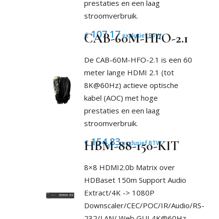
prestaties en een laag
stroomverbruik.
107,17
€
CAB-60M-HFO-2.1
exclusief BTW
De CAB-60M-HFO-2.1 is een 60
meter lange HDMI 2.1 (tot
8K@60Hz) actieve optische
kabel (AOC) met hoge
prestaties en een laag
stroomverbruik.
154,83
€
HBM-88-150-KIT
exclusief BTW
8×8 HDMI2.0b Matrix over
HDBaset 150m Support Audio
Extract/4K -> 1080P
Downscaler/CEC/POC/IR/Audio/RS-
232/LAN/ Web GUI 4K@60Hz