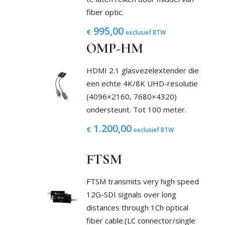
fiber optic.
995,00
€
exclusief BTW
OMP-HM
HDMI 2.1 glasvezelextender die
een echte 4K/8K UHD-resolutie
(4096×2160, 7680×4320)
ondersteunt. Tot 100 meter.
1.200,00
€
exclusief BTW
FTSM
FTSM transmits very high speed
12G-SDI signals over long
distances through 1Ch optical
fiber cable.(LC connector/single