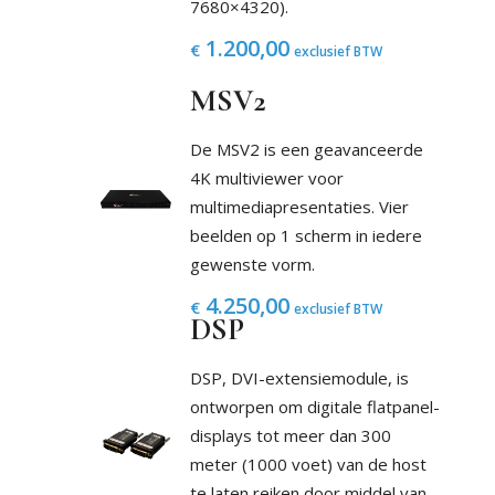
7680×4320).
1.200,00
€
exclusief BTW
MSV2
De MSV2 is een geavanceerde
4K multiviewer voor
multimediapresentaties. Vier
beelden op 1 scherm in iedere
gewenste vorm.
4.250,00
€
exclusief BTW
DSP
DSP, DVI-extensiemodule, is
ontworpen om digitale flatpanel-
displays tot meer dan 300
meter (1000 voet) van de host
te laten reiken door middel van