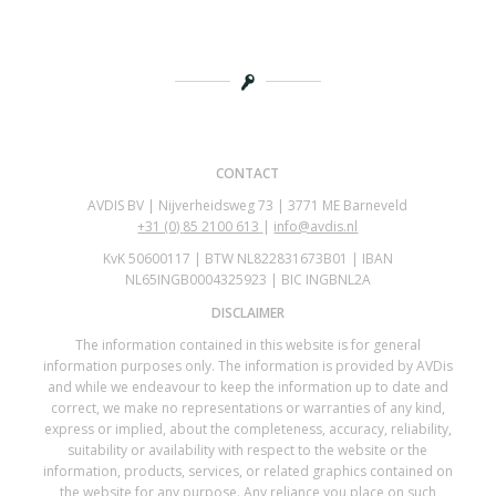
CONTACT
AVDIS BV | Nijverheidsweg 73 | 3771 ME Barneveld
+31 (0)
85 2100 613
|
info@avdis.nl
KvK 50600117 | BTW NL822831673B01 | IBAN
NL65INGB0004325923 | BIC INGBNL2A
DISCLAIMER
The information contained in this website is for general
information purposes only. The information is provided by AVDis
and while we endeavour to keep the information up to date and
correct, we make no representations or warranties of any kind,
express or implied, about the completeness, accuracy, reliability,
suitability or availability with respect to the website or the
information, products, services, or related graphics contained on
the website for any purpose. Any reliance you place on such