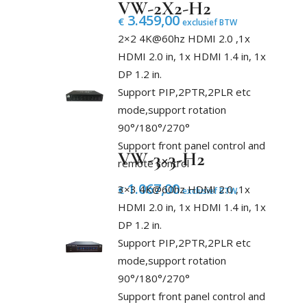
VW-2X2-H2
3.459,00
€
exclusief BTW
2×2 4K@60hz HDMI 2.0 ,1x
HDMI 2.0 in, 1x HDMI 1.4 in, 1x
DP 1.2 in.
Support PIP,2PTR,2PLR etc
mode,support rotation
90°/180°/270°
Support front panel control and
VW-3×3-H2
remote control
1.067,00
3×3 4K@60hz HDMI 2.0 ,1x
€
exclusief BTW
HDMI 2.0 in, 1x HDMI 1.4 in, 1x
DP 1.2 in.
Support PIP,2PTR,2PLR etc
mode,support rotation
90°/180°/270°
Support front panel control and