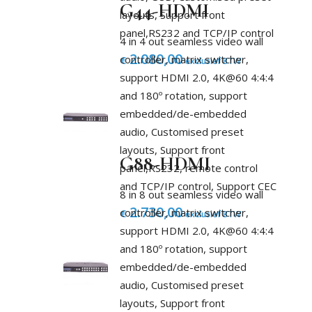
G44-HDMI
layouts, Support front
panel,RS232 and TCP/IP control
4 in 4 out seamless video wall
2.080,00
controller, matrix switcher,
€
exclusief BTW
support HDMI 2.0, 4K@60 4:4:4
and 180º rotation, support
embedded/de-embedded
audio, Customised preset
layouts, Support front
G88-HDMI
panel,RS232, remote control
and TCP/IP control, Support CEC
8 in 8 out seamless video wall
2.730,00
controller, matrix switcher,
€
exclusief BTW
support HDMI 2.0, 4K@60 4:4:4
and 180º rotation, support
embedded/de-embedded
audio, Customised preset
layouts, Support front