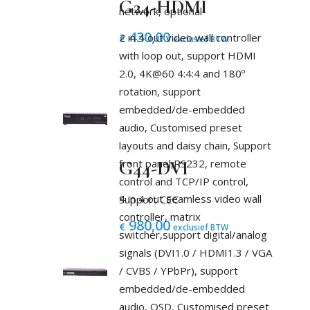
G24-HDMI
network, optional
430,00
2 in 4 out video wall controller
€
exclusief BTW
with loop out, support HDMI
2.0, 4K@60 4:4:4 and 180º
rotation, support
embedded/de-embedded
audio, Customised preset
layouts and daisy chain, Support
front panel,RS232, remote
G44-DVI
control and TCP/IP control,
4 in 4 out seamless video wall
Support CEC
controller, matrix
980,00
€
exclusief BTW
switcher,support digital/analog
signals (DVI1.0 / HDMI1.3 / VGA
/ CVBS / YPbPr), support
embedded/de-embedded
audio, OSD, Customised preset