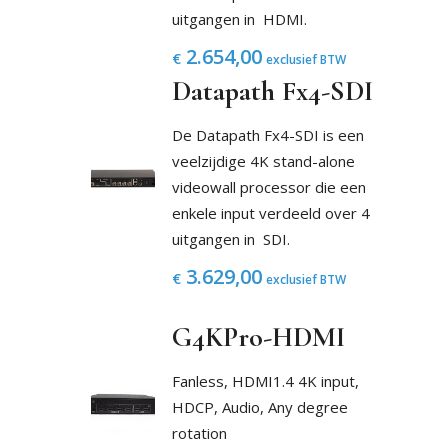
uitgangen in HDMI.
2.654,00
€
exclusief BTW
Datapath Fx4-SDI
De Datapath Fx4-SDI is een
veelzijdige 4K stand-alone
videowall processor die een
enkele input verdeeld over 4
uitgangen in SDI.
3.629,00
€
exclusief BTW
G4KPro-HDMI
Fanless, HDMI1.4 4K input,
HDCP, Audio, Any degree
rotation