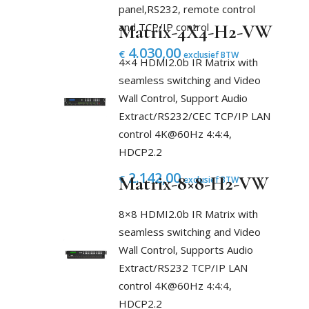
panel,RS232, remote control
and TCP/IP control
Matrix-4X4-H2-VW
4.030,00
€
exclusief BTW
4×4 HDMI2.0b IR Matrix with
seamless switching and Video
Wall Control, Support Audio
Extract/RS232/CEC TCP/IP LAN
control 4K@60Hz 4:4:4,
HDCP2.2
2.142,00
€
Matrix-8×8-H2-VW
exclusief BTW
8×8 HDMI2.0b IR Matrix with
seamless switching and Video
Wall Control, Supports Audio
Extract/RS232 TCP/IP LAN
control 4K@60Hz 4:4:4,
HDCP2.2