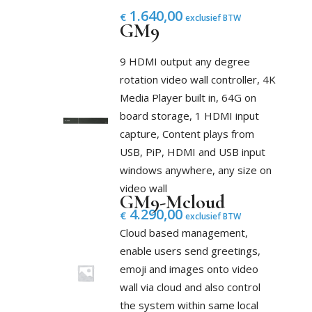
1.640,00
€
exclusief BTW
GM9
9 HDMI output any degree
rotation video wall controller, 4K
Media Player built in, 64G on
board storage, 1 HDMI input
capture, Content plays from
USB, PiP, HDMI and USB input
windows anywhere, any size on
video wall
GM9-Mcloud
4.290,00
€
exclusief BTW
Cloud based management,
enable users send greetings,
emoji and images onto video
wall via cloud and also control
the system within same local