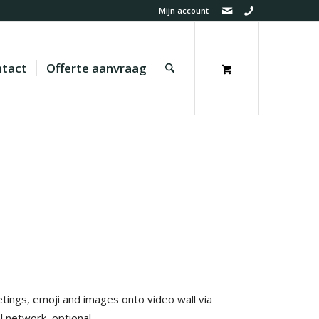
Mijn account
tact
Offerte aanvraag
ings, emoji and images onto video wall via
l network, optional