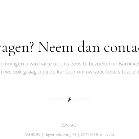
ragen? Neem dan conta
e nodigen u van harte uit ons eens te bezoeken in Barnevel
 we ook graag bij u op kantoor om uw specifieke situatie 
CONTACT
AVDIS BV | Nijverheidsweg 73 | 3771 ME Barneveld