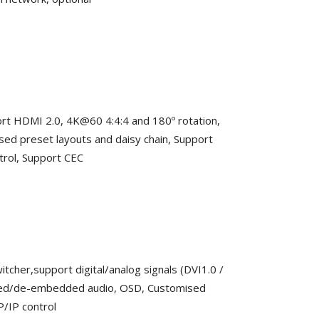
pport HDMI 2.0, 4K@60 4:4:4 and 180º rotation,
 preset layouts and daisy chain, Support
trol, Support CEC
itcher,support digital/analog signals (DVI1.0 /
ded/de-embedded audio, OSD, Customised
P/IP control