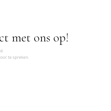
ct met ons op!
d.
door te spreken.