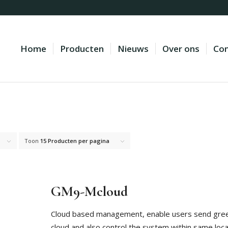
Home
Producten
Nieuws
Over ons
Con
Toon
15 Producten per pagina
GM9-Mcloud
Cloud based management, enable users send greet
cloud and also control the system within same loca