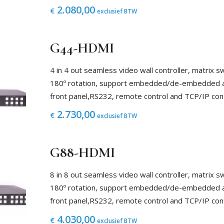
2.080,00
€
exclusief BTW
G44-HDMI
4 in 4 out seamless video wall controller, matrix
180º rotation, support embedded/de-embedded au
front panel,RS232, remote control and TCP/IP con
2.730,00
€
exclusief BTW
G88-HDMI
8 in 8 out seamless video wall controller, matrix
180º rotation, support embedded/de-embedded au
front panel,RS232, remote control and TCP/IP con
4.030,00
€
exclusief BTW