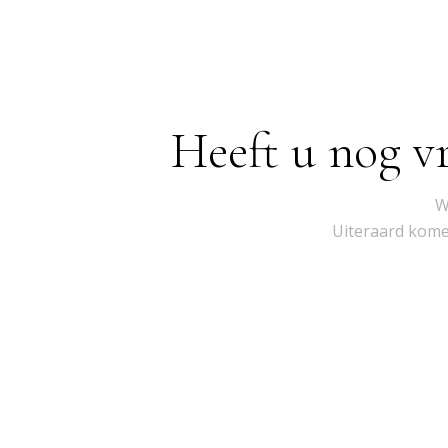
Heeft u nog v
W
Uiteraard komen