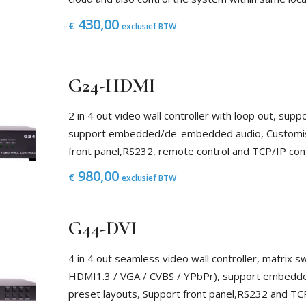
430,00
€
exclusief BTW
G24-HDMI
2 in 4 out video wall controller with loop out, su
support embedded/de-embedded audio, Customised
front panel,RS232, remote control and TCP/IP con
980,00
€
exclusief BTW
G44-DVI
4 in 4 out seamless video wall controller, matrix sw
HDMI1.3 / VGA / CVBS / YPbPr), support embed
preset layouts, Support front panel,RS232 and TC