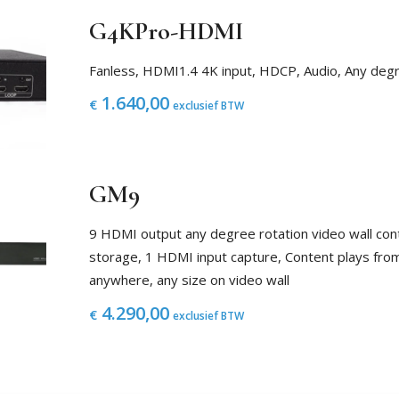
G4KPro-HDMI
Fanless, HDMI1.4 4K input, HDCP, Audio, Any degr
1.640,00
€
exclusief BTW
GM9
9 HDMI output any degree rotation video wall contr
storage, 1 HDMI input capture, Content plays fr
anywhere, any size on video wall
4.290,00
€
exclusief BTW