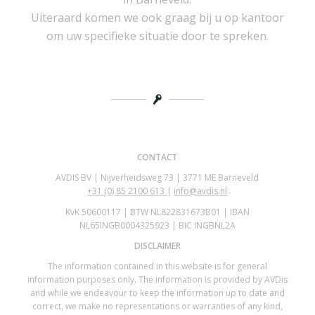
Uiteraard komen we ook graag bij u op kantoor
om uw specifieke situatie door te spreken.
CONTACT
AVDIS BV | Nijverheidsweg 73 | 3771 ME Barneveld
+31 (0)
85 2100 613
|
info@avdis.nl
KvK 50600117 | BTW NL822831673B01 | IBAN
NL65INGB0004325923 | BIC INGBNL2A
DISCLAIMER
The information contained in this website is for general
information purposes only. The information is provided by AVDis
and while we endeavour to keep the information up to date and
correct, we make no representations or warranties of any kind,