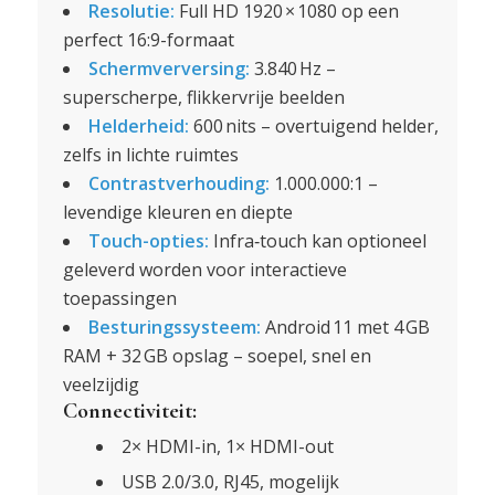
Resolutie:
Full HD 1920 × 1080 op een
perfect 16:9-formaat
Schermverversing:
3.840 Hz –
superscherpe, flikkervrije beelden
Helderheid:
600 nits – overtuigend helder,
zelfs in lichte ruimtes
Contrastverhouding:
1.000.000:1 –
levendige kleuren en diepte
Touch-opties:
Infra‑touch kan optioneel
geleverd worden voor interactieve
toepassingen
Besturingssysteem:
Android 11 met 4 GB
RAM + 32 GB opslag – soepel, snel en
veelzijdig
Connectiviteit:
2× HDMI-in, 1× HDMI-out
USB 2.0/3.0, RJ45, mogelijk