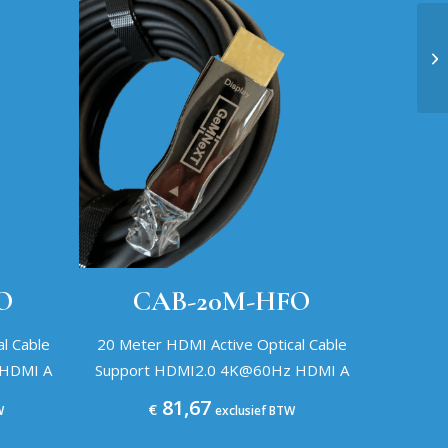
O
CAB-20M-HFO
l Cable
20 Meter HDMI Active Optical Cable
 HDMI A
Support HDMI2.0 4K@60Hz HDMI A
81,67
€
W
exclusief BTW