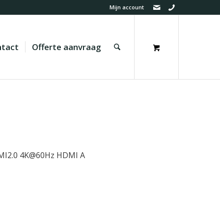
Mijn account
tact
Offerte aanvraag
DMI2.0 4K@60Hz HDMI A