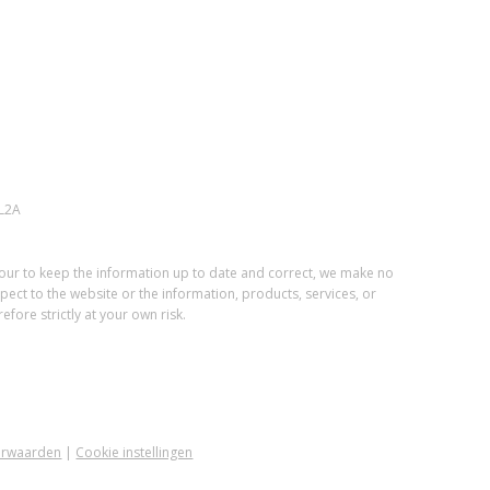
L2A
vour to keep the information up to date and correct, we make no
spect to the website or the information, products, services, or
fore strictly at your own risk.
orwaarden
|
Cookie instellingen