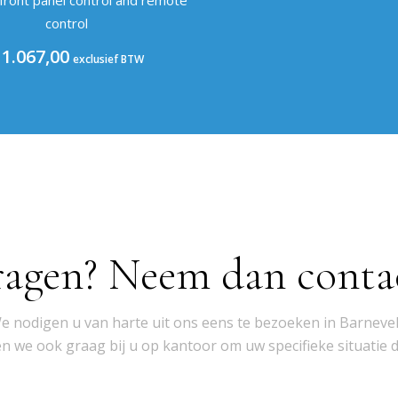
front panel control and remote
control
1.067,00
exclusief BTW
ragen? Neem dan conta
e nodigen u van harte uit ons eens te bezoeken in Barnevel
 we ook graag bij u op kantoor om uw specifieke situatie 