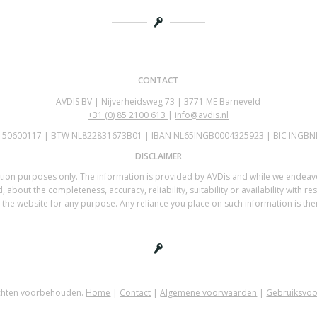
CONTACT
AVDIS BV | Nijverheidsweg 73 | 3771 ME Barneveld
+31 (0)
85 2100 613
|
info@avdis.nl
K 50600117 | BTW NL822831673B01 | IBAN NL65INGB0004325923 | BIC INGBN
DISCLAIMER
mation purposes only. The information is provided by AVDis and while we endea
 about the completeness, accuracy, reliability, suitability or availability with re
the website for any purpose. Any reliance you place on such information is there
echten voorbehouden.
Home
|
Contact
|
Algemene voorwaarden
|
Gebruiksvo