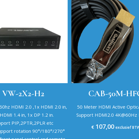
VW-2X2-H2
CAB-50M-HF
0hz HDMI 2.0 ,1x HDMI 2.0 in,
50 Meter HDMI Active Optica
HDMI 1.4 in, 1x DP 1.2 in.
Support HDMI2.0 4K@60Hz
pport PIP,2PTR,2PLR etc
107,00
€
exclusief BT
pport rotation 90°/180°/270°