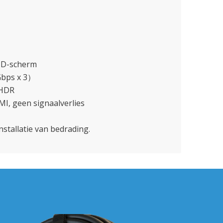
HD-scherm
Gbps x 3）
 HDR
MI, geen signaalverlies
stallatie van bedrading.