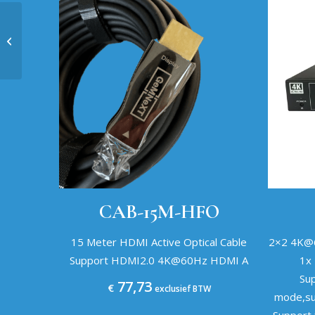
CAB-90M-HFO
CAB-15M-HFO
15 Meter HDMI Active Optical Cable
2×2 4K@6
Support HDMI2.0 4K@60Hz HDMI A
1x 
Su
77,73
€
exclusief BTW
mode,su