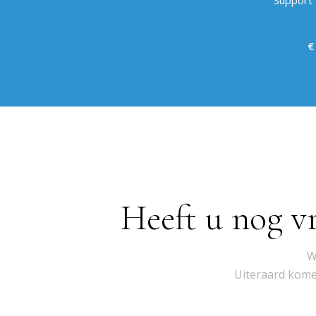
Support 
€
Heeft u nog v
W
Uiteraard komen