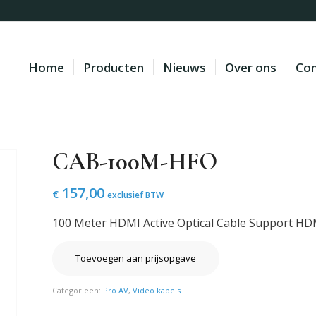
Home
Producten
Nieuws
Over ons
Con
CAB-100M-HFO
157,00
€
exclusief BTW
100 Meter HDMI Active Optical Cable Support H
Toevoegen aan prijsopgave
Categorieën:
Pro AV
,
Video kabels