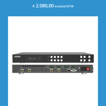
2.080,00
€
exclusief BTW