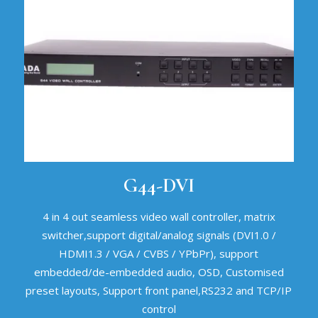
G44-DVI
4 in 4 out seamless video wall controller, matrix
switcher,support digital/analog signals (DVI1.0 /
HDMI1.3 / VGA / CVBS / YPbPr), support
embedded/de-embedded audio, OSD, Customised
preset layouts, Support front panel,RS232 and TCP/IP
control