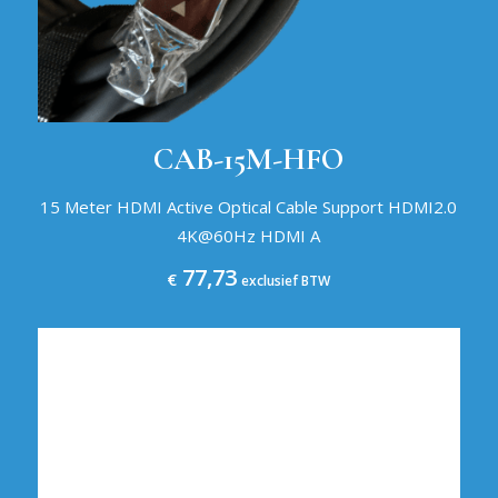
CAB-15M-HFO
15 Meter HDMI Active Optical Cable Support HDMI2.0
4K@60Hz HDMI A
77,73
€
exclusief BTW