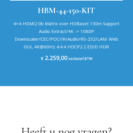
HBM-44-150-KIT
4×4 HDMI2.0b Matrix over HDBaset 150m Support
Audio Extract/4K -> 1080P
Downscaler/CEC/POC/IR/Audio/RS-232/LAN/ Web
GUI, 4K@60Hz 4:4:4 HDCP2.2 EDID HDR
2.259,00
€
exclusief BTW
Heeft u nog vragen?