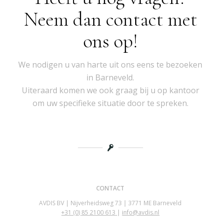
Neem dan contact met
ons op!
We nodigen u van harte uit ons eens te bezoeken
in Barneveld.
Uiteraard komen we ook graag bij u op kantoor
om uw specifieke situatie door te spreken.
CONTACT
AVDIS BV | Nijverheidsweg 73 | 3771 ME Barneveld
+31 (0)
85 2100 613
|
info@avdis.nl