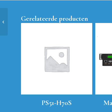
Gerelateerde producten
CAB-50M-HFO-2.1
PS51-H70S
Ma