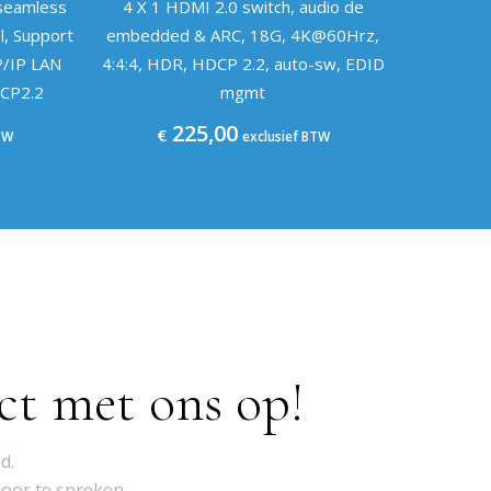
 seamless
4 X 1 HDMI 2.0 switch, audio de
l, Support
embedded & ARC, 18G, 4K@60Hrz,
P/IP LAN
4:4:4, HDR, HDCP 2.2, auto-sw, EDID
DCP2.2
mgmt
225,00
€
TW
exclusief BTW
ct met ons op!
d.
door te spreken.