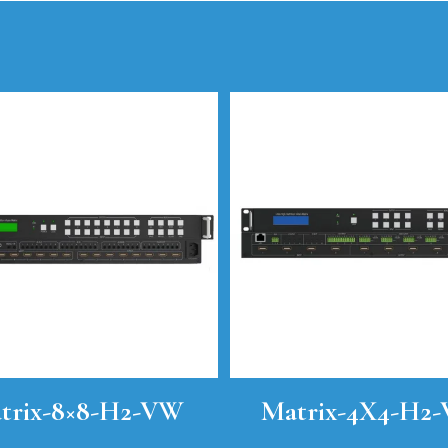
trix-8×8-H2-VW
Matrix-4X4-H2