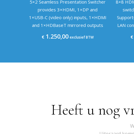
5×2 Seamless Presentation Switcher
8×8 HDMI
provides 3×HDMI, 1×DP and
switc
1×USB-C (video only) inputs, 1×HDMI
Support
and 1×HDBaseT mirrored outputs
LAN con
1.250,00
€
€
exclusief BTW
Heeft u nog v
W
Uiteraard komen