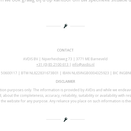
CONTACT
AVDIS BV | Nijverheidsweg 73 | 3771 ME Barneveld
+31 (0)
85 2100 613
|
info@avdis.nl
K 50600117 | BTW NL822831673B01 | IBAN NL65INGB0004325923 | BIC INGBN
DISCLAIMER
mation purposes only. The information is provided by AVDis and while we endea
 about the completeness, accuracy, reliability, suitability or availability with re
the website for any purpose. Any reliance you place on such information is there