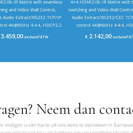
2.0b IR Matrix with seamless
4×4 HDMI2.0b IR Matrix with
hing and Video Wall Control,
switching and Video Wall Contro
s Audio Extract/RS232 TCP/IP
Audio Extract/RS232/CEC TC
trol 4K@60Hz 4:4:4, HDCP2.2
control 4K@60Hz 4:4:4, H
3.459,00
2.142,00
€
exclusief BTW
exclusief B
ragen? Neem dan conta
e nodigen u van harte uit ons eens te bezoeken in Barnevel
 we ook graag bij u op kantoor om uw specifieke situatie 