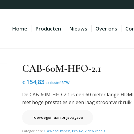
Home
Producten
Nieuws
Over ons
Con
CAB-60M-HFO-2.1
154,83
€
exclusief BTW
De CAB-60M-HFO-2.1 is een 60 meter lange HDMI 2
met hoge prestaties en een laag stroomverbruik.
Toevoegen aan prijsopgave
Categorieën:
Glasvezel kabels
,
Pro AV
,
Video kabels