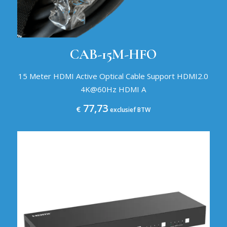
CAB-15M-HFO
15 Meter HDMI Active Optical Cable Support HDMI2.0
4K@60Hz HDMI A
77,73
€
exclusief BTW