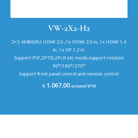
VW-2X2-H2
2×2 4K@60hz HDMI 2.0 ,1x HDMI 2.0 in, 1x HDMI 1.4
in, 1x DP 1.2 in.
Support PIP,2PTR,2PLR etc mode,support rotation
90°/180°/270°
Support front panel control and remote control
1.067,00
€
exclusief BTW