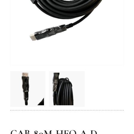
CAB-80M-HFO-A-D