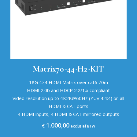
Matrix70-44-H2-KIT
18G 4×4 HDMI Matrix over cat6 70m
HDMI 2.0b and HDCP 2.2/1.x compliant
Video resolution up to 4K2K@60Hz (YUV 4:4:4) on all
HDMI & CAT ports
4 HDMI inputs, 4 HDMI & CAT mirrored outputs
1.000,00
€
exclusief BTW