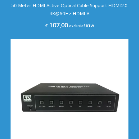
50 Meter HDMI Active Optical Cable Support HDMI2.0
4K@60Hz HDMI A
107,00
€
exclusief BTW