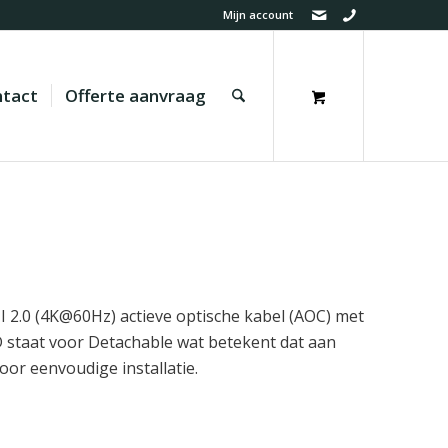
Mijn account
tact
Offerte aanvraag
2.0 (4K@60Hz) actieve optische kabel (AOC) met
D staat voor Detachable wat betekent dat aan
or eenvoudige installatie.