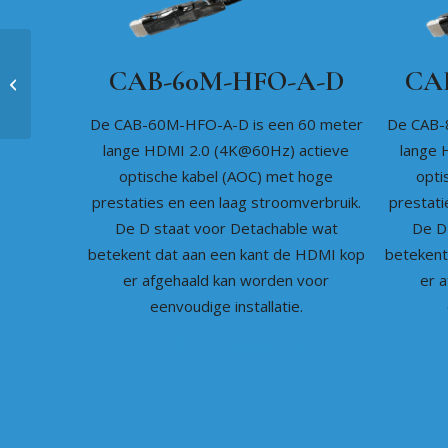
CAB-60M-HFO-A-D
CA
CAB-80M-HFO-A-D
De CAB-60M-HFO-A-D is een 60 meter
De CAB-
lange HDMI 2.0 (4K@60Hz) actieve
lange 
optische kabel (AOC) met hoge
opti
prestaties en een laag stroomverbruik.
prestati
De D staat voor Detachable wat
De D
betekent dat aan een kant de HDMI kop
betekent
er afgehaald kan worden voor
er 
eenvoudige installatie.
131,13
€
exclusief BTW