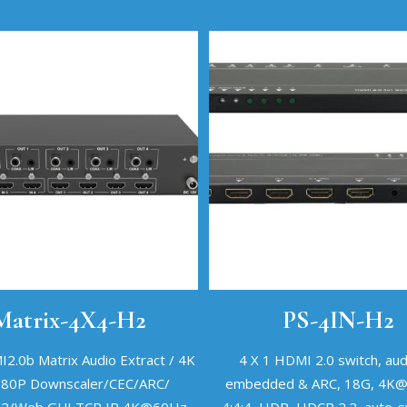
Matrix-4X4-H2
PS-4IN-H2
2.0b Matrix Audio Extract / 4K
4 X 1 HDMI 2.0 switch, aud
080P Downscaler/CEC/ARC/
embedded & ARC, 18G, 4K@
32/Web GUI TCP IP 4K@60Hz
4:4:4, HDR, HDCP 2.2, auto-