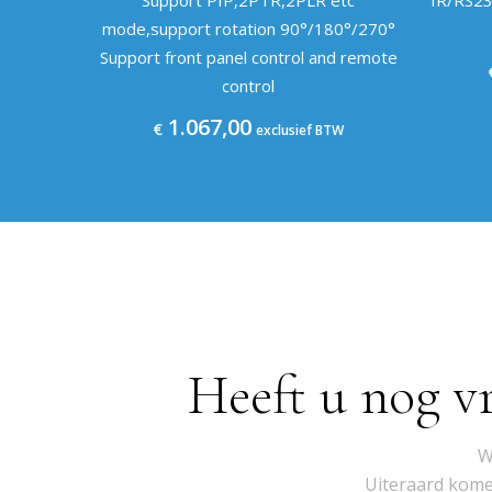
mode,support rotation 90°/180°/270°
Support front panel control and remote
control
1.067,00
€
exclusief BTW
Heeft u nog v
W
Uiteraard komen