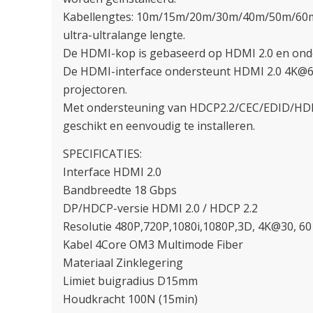
Kabellengtes: 10m/15m/20m/30m/40m/50m/60
ultra-ultralange lengte.
De HDMI-kop is gebaseerd op HDMI 2.0 en onde
De HDMI-interface ondersteunt HDMI 2.0 4K@6
projectoren.
Met ondersteuning van HDCP2.2/CEC/EDID/HDR 
geschikt en eenvoudig te installeren.
SPECIFICATIES:
Interface HDMI 2.0
Bandbreedte 18 Gbps
DP/HDCP-versie HDMI 2.0 / HDCP 2.2
Resolutie 480P,720P,1080i,1080P,3D, 4K@30, 60
Kabel 4Core OM3 Multimode Fiber
Materiaal Zinklegering
Limiet buigradius D15mm
Houdkracht 100N (15min)