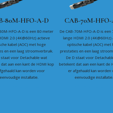
B-80M-HFO-A-D
CAB-70M-HFO-
80M-HFO-A-D is een 80 meter
De CAB-70M-HFO-A-D is een 
HDMI 2.0 (4K@60Hz) actieve
lange HDMI 2.0 (4K@60Hz) 
sche kabel (AOC) met hoge
optische kabel (AOC) met
es en een laag stroomverbruik.
prestaties en een laag stroom
 staat voor Detachable wat
De D staat voor Detachabl
 dat aan een kant de HDMI kop
betekent dat aan een kant de
afgehaald kan worden voor
er afgehaald kan worden 
eenvoudige installatie.
eenvoudige installatie
157,86
148,95
€
€
exclusief BTW
exclusief BT