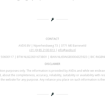
CONTACT
AVDIS BV | Nijverheidsweg 73 | 3771 ME Barneveld
+31 (0)
85 2100 613
|
info@avdis.nl
K 50600117 | BTW NL822831673B01 | IBAN NL65INGB0004325923 | BIC INGBN
DISCLAIMER
mation purposes only. The information is provided by AVDis and while we endea
 about the completeness, accuracy, reliability, suitability or availability with re
the website for any purpose. Any reliance you place on such information is there