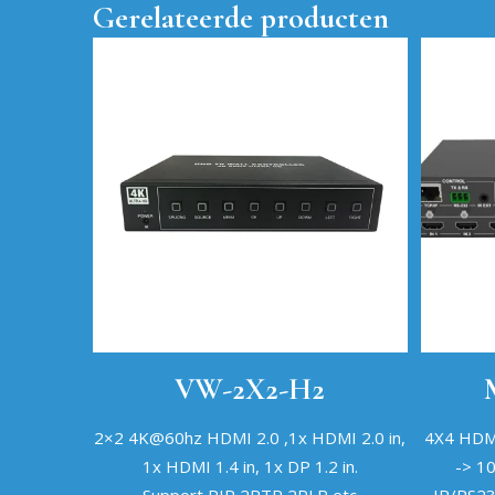
Gerelateerde producten
VW-2X2-H2
2×2 4K@60hz HDMI 2.0 ,1x HDMI 2.0 in,
4X4 HDMI
1x HDMI 1.4 in, 1x DP 1.2 in.
-> 1
Support PIP,2PTR,2PLR etc
IR/RS2