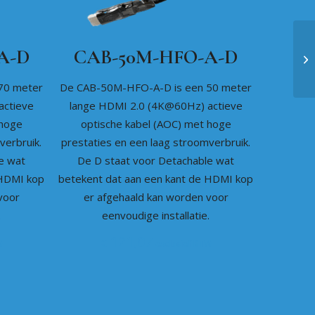
A-D
CAB-50M-HFO-A-D
70 meter
De CAB-50M-HFO-A-D is een 50 meter
actieve
lange HDMI 2.0 (4K@60Hz) actieve
 hoge
optische kabel (AOC) met hoge
verbruik.
prestaties en een laag stroomverbruik.
e wat
De D staat voor Detachable wat
 HDMI kop
betekent dat aan een kant de HDMI kop
voor
er afgehaald kan worden voor
.
eenvoudige installatie.
121,07
€
W
exclusief BTW