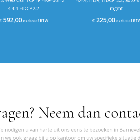
4:4:4 HDCP2.2
mgmt
592,00
225,00
€
€
exclusief BTW
exclusief BT
ragen? Neem dan conta
e nodigen u van harte uit ons eens te bezoeken in Barnevel
 we ook graag bij u op kantoor om uw specifieke situatie 