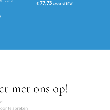
77,73
€
exclusief BTW
W
ct met ons op!
d.
door te spreken.