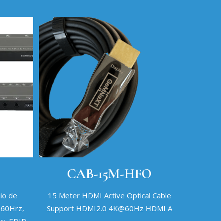
CAB-15M-HFO
io de
15 Meter HDMI Active Optical Cable
60Hrz,
Support HDMI2.0 4K@60Hz HDMI A
sw, EDID