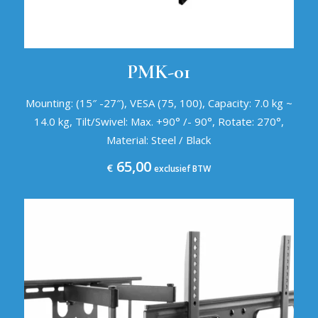
PMK-01
Mounting: (15″ -27″), VESA (75, 100), Capacity: 7.0 kg ~
14.0 kg, Tilt/Swivel: Max. +90° /- 90°, Rotate: 270°,
Material: Steel / Black
65,00
€
exclusief BTW