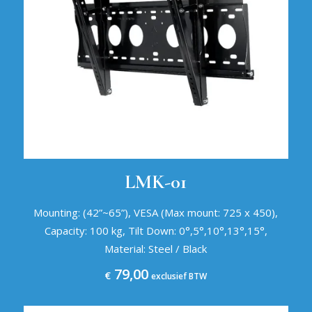
LMK-01
Mounting: (42”~65”), VESA (Max mount: 725 x 450),
Capacity: 100 kg, Tilt Down: 0°,5°,10°,13°,15°,
Material: Steel / Black
79,00
€
exclusief BTW