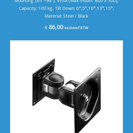
Mounting: (65”~98”), VESA (Max mount: 800 x 500),
Capacity: 100 kg, Tilt Down: 0°,5°,10°,13°,15°,
Material: Steel / Black
86,00
€
exclusief BTW