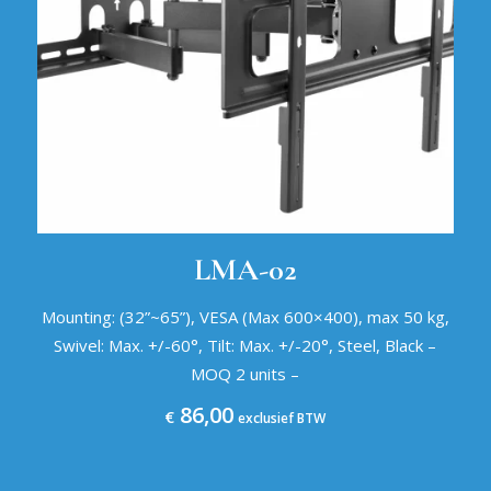
LMA-02
Mounting: (32”~65”), VESA (Max 600×400), max 50 kg,
Swivel: Max. +/-60°, Tilt: Max. +/-20°, Steel, Black –
MOQ 2 units –
86,00
€
exclusief BTW