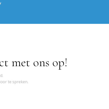
W
ct met ons op!
d.
door te spreken.