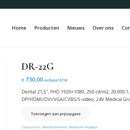
Home
Producten
Nieuws
Over ons
Con
DR-22G
730,00
€
exclusief BTW
Dental 21,5″, FHD 1920×1080, 250 cd/m2, 20.000:1,
DP/HDMI/DVI/VGA/CVBS/S-video, 24V Medical Gra
Toevoegen aan prijsopgave
Categorieën:
Beeldschermen
,
Medische displays