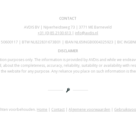
CONTACT
AVDIS BV | Nijverheidsweg 73 | 3771 ME Barneveld
+31 (0)
85 2100 613
|
info@avdis.nl
K 50600117 | BTW NL822831673B01 | IBAN NL65INGB0004325923 | BIC INGBN
DISCLAIMER
mation purposes only. The information is provided by AVDis and while we endea
 about the completeness, accuracy, reliability, suitability or availability with re
the website for any purpose. Any reliance you place on such information is there
echten voorbehouden.
Home
|
Contact
|
Algemene voorwaarden
|
Gebruiksvo