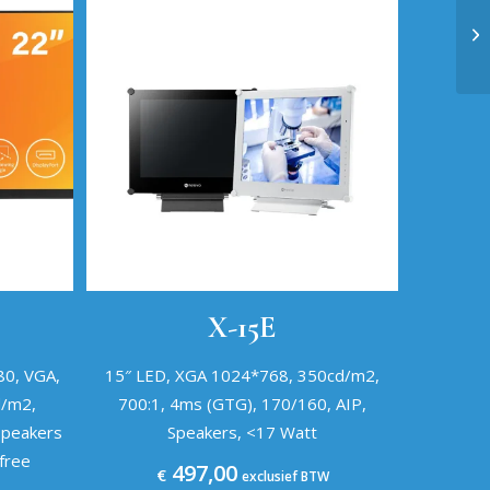
X-15E
0, VGA,
15″ LED, XGA 1024*768, 350cd/m2,
d/m2,
700:1, 4ms (GTG), 170/160, AIP,
speakers
Speakers, <17 Watt
 free
497,00
€
exclusief BTW