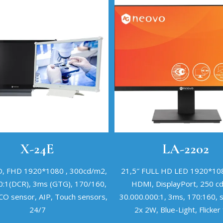
X-24E
LA-2202
D, FHD 1920*1080 , 300cd/m2,
21,5″ FULL HD LED 1920*108
0:1(DCR), 3ms (GTG), 170/160,
HDMI, DisplayPort, 250 c
CO sensor, AIP, Touch sensors,
30.000.000:1, 3ms, 170:160, 
24/7
2x 2W, Blue-Light, Flicker