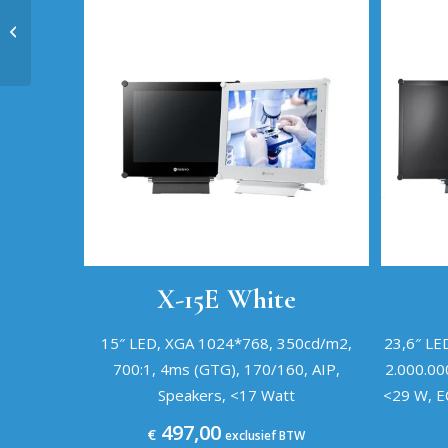
TX-4302
X-15E White
15″ LED, XGA 1024*768, 350cd/m2,
23,6″ LE
700:1, 4ms (GTG), 170/160, AIP,
2.000.00
Speakers, <17 Watt
<29 W, E
497,00
€
exclusief BTW