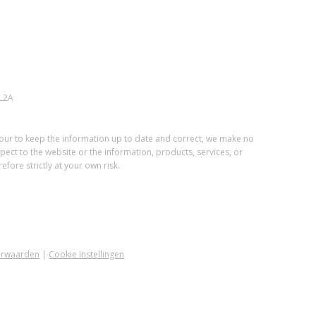
L2A
vour to keep the information up to date and correct, we make no
spect to the website or the information, products, services, or
fore strictly at your own risk.
orwaarden
|
Cookie instellingen