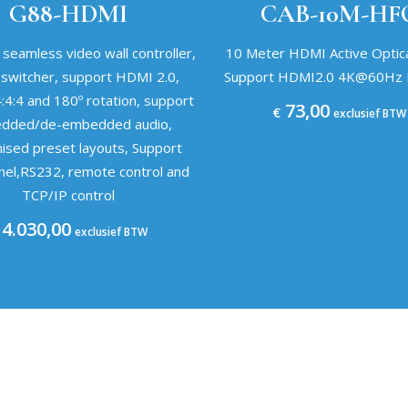
G88-HDMI
CAB-10M-HF
t seamless video wall controller,
10 Meter HDMI Active Optica
 switcher, support HDMI 2.0,
Support HDMI2.0 4K@60Hz
4:4 and 180º rotation, support
73,00
€
exclusief BTW
dded/de-embedded audio,
ised preset layouts, Support
anel,RS232, remote control and
TCP/IP control
4.030,00
exclusief BTW