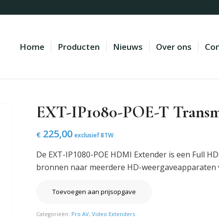
Home
Producten
Nieuws
Over ons
Con
EXT-IP1080-POE-T Transm
225,00
€
exclusief BTW
De EXT-IP1080-POE HDMI Extender is een Full HD 
bronnen naar meerdere HD-weergaveapparaten ve
Toevoegen aan prijsopgave
Categorieën:
Pro AV
,
Video Extenders