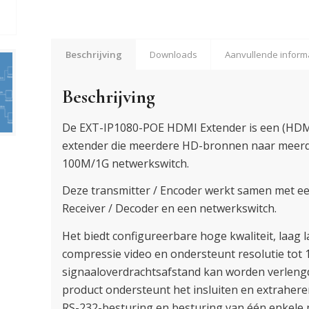
Beschrijving
Downloads
Aanvullende inform
Beschrijving
De EXT-IP1080-POE HDMI Extender is een (HDMI
extender die meerdere HD-bronnen naar meerd
100M/1G netwerkswitch.
Deze transmitter / Encoder werkt samen met e
Receiver / Decoder en een netwerkswitch.
Het biedt configureerbare hoge kwaliteit, laag
compressie video en ondersteunt resolutie tot
signaaloverdrachtsafstand kan worden verlengd
product ondersteunt het insluiten en extraher
RS-232-besturing en besturing van één enkele