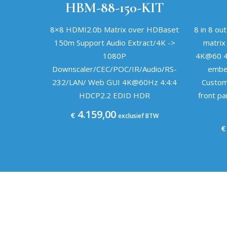
HBM-88-150-KIT
8×8 HDMI2.0b Matrix over HDBaset
8 in 8 ou
150m Support Audio Extract/4K ->
matrix
1080P
4K@60 4:
Downscaler/CEC/POC/IR/Audio/RS-
embe
232/LAN/ Web GUI 4K@60Hz 4:4:4
Custom
HDCP2.2 EDID HDR
front p
4.159,00
€
exclusief BTW
€