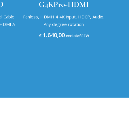
O
G4KPro-HDMI
l Cable
Fanless, HDMI1.4 4K input, HDCP, Audio,
 HDMI A
Any degree rotation
1.640,00
€
exclusief BTW