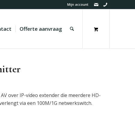
Mijn account
tact
Offerte aanvraag
itter
AV over IP-video extender die meerdere HD-
rlengt via een 100M/1G netwerkswitch.