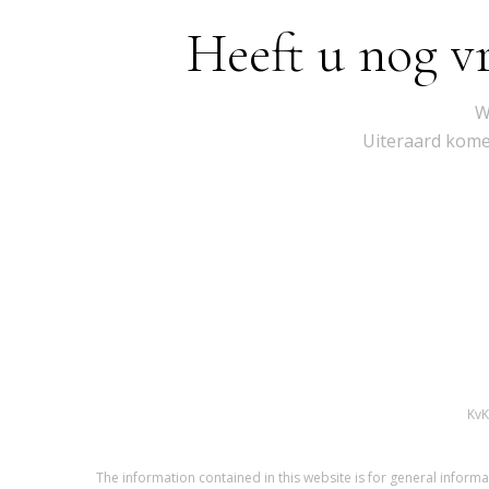
Heeft u nog v
W
Uiteraard komen
Kv
The information contained in this website is for general infor