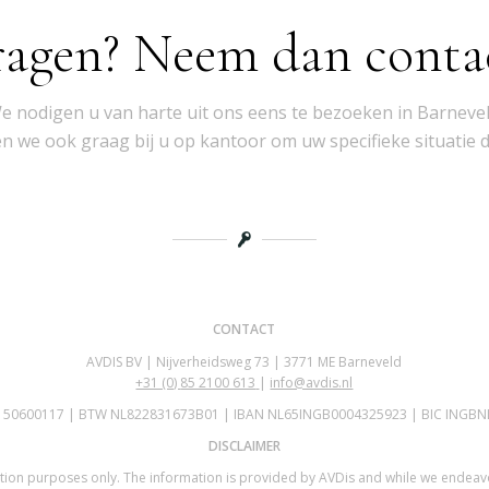
ragen? Neem dan conta
e nodigen u van harte uit ons eens te bezoeken in Barnevel
 we ook graag bij u op kantoor om uw specifieke situatie 
CONTACT
AVDIS BV | Nijverheidsweg 73 | 3771 ME Barneveld
+31 (0)
85 2100 613
|
info@avdis.nl
K 50600117 | BTW NL822831673B01 | IBAN NL65INGB0004325923 | BIC INGBN
DISCLAIMER
mation purposes only. The information is provided by AVDis and while we endea