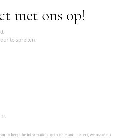
ct met ons op!
d.
door te spreken.
L2A
vour to keep the information up to date and correct, we make no