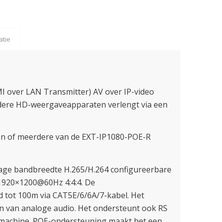
atie
 over LAN Transmitter) AV over IP-video
ere HD-weergaveapparaten verlengt via een
en of meerdere van de EXT-IP1080-POE-R
 lage bandbreedte H.265/H.264 configureerbare
 1920×1200@60Hz 4:4:4. De
 tot 100m via CAT5E/6/6A/7-kabel. Het
en van analoge audio. Het ondersteunt ook RS
 machine. POE-ondersteuning maakt het een