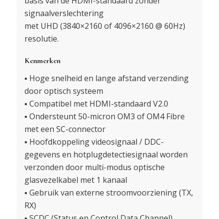
basis van de HDMI-standaard zonder
signaalverslechtering
met UHD (3840×2160 of 4096×2160 @ 60Hz)
resolutie.
Kenmerken
▪ Hoge snelheid en lange afstand verzending
door optisch systeem
▪ Compatibel met HDMI-standaard V2.0
▪ Ondersteunt 50-micron OM3 of OM4 Fibre
met een SC-connector
▪ Hoofdkoppeling videosignaal / DDC-
gegevens en hotplugdetectiesignaal worden
verzonden door multi-modus optische
glasvezelkabel met 1 kanaal
▪ Gebruik van externe stroomvoorziening (TX,
RX)
▪ SCDC (Status en Control Data Channel)