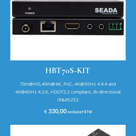
HBT70S-KIT
70m@HD,40m@4K, PoC, 4K@30Hz 4:4:4 and
4K@60Hz 4:2:0, HDCP2.2 compliant, Bi-directional
IR&RS232
330,00
€
exclusief BTW