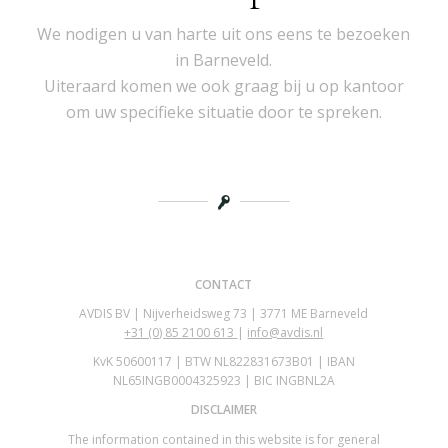
We nodigen u van harte uit ons eens te bezoeken
in Barneveld.
Uiteraard komen we ook graag bij u op kantoor
om uw specifieke situatie door te spreken.
CONTACT
AVDIS BV | Nijverheidsweg 73 | 3771 ME Barneveld
+31 (0)
85 2100 613
|
info@avdis.nl
KvK 50600117 | BTW NL822831673B01 | IBAN
NL65INGB0004325923 | BIC INGBNL2A
DISCLAIMER
The information contained in this website is for general