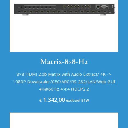
Matrix-8×8-H2
8×8 HDMI 2.0b Matrix with Audio Extract/ 4K ->
1080P Downscaler/CEC/ARC/RS-232/LAN/Web GUI
4K@60Hz 4:4:4 HDCP2.2
1.342,00
€
exclusief BTW