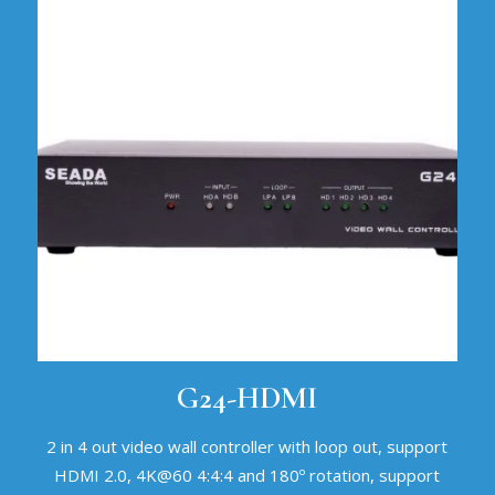
G24-HDMI
2 in 4 out video wall controller with loop out, support
HDMI 2.0, 4K@60 4:4:4 and 180º rotation, support