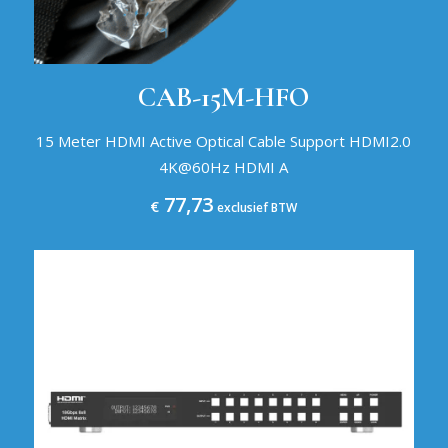
CAB-15M-HFO
15 Meter HDMI Active Optical Cable Support HDMI2.0
4K@60Hz HDMI A
77,73
€
exclusief BTW