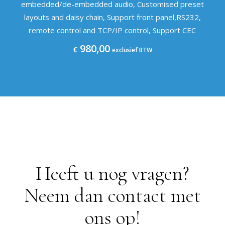
embedded/de-embedded audio, Customised preset
layouts and daisy chain, Support front panel,RS232,
remote control and TCP/IP control, Support CEC
980,00
€
exclusief BTW
Heeft u nog vragen?
Neem dan contact met
ons op!