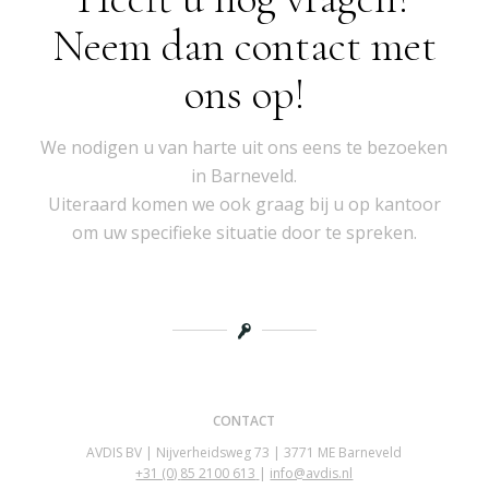
Neem dan contact met
ons op!
We nodigen u van harte uit ons eens te bezoeken
in Barneveld.
Uiteraard komen we ook graag bij u op kantoor
om uw specifieke situatie door te spreken.
CONTACT
AVDIS BV | Nijverheidsweg 73 | 3771 ME Barneveld
+31 (0)
85 2100 613
|
info@avdis.nl