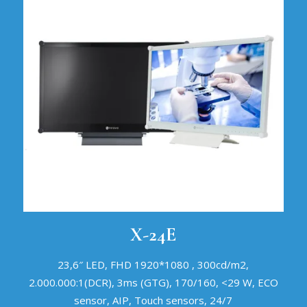
X-24E
23,6″ LED, FHD 1920*1080 , 300cd/m2,
2.000.000:1(DCR), 3ms (GTG), 170/160, <29 W, ECO
sensor, AIP, Touch sensors, 24/7