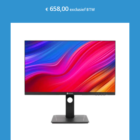
658,00
€
exclusief BTW