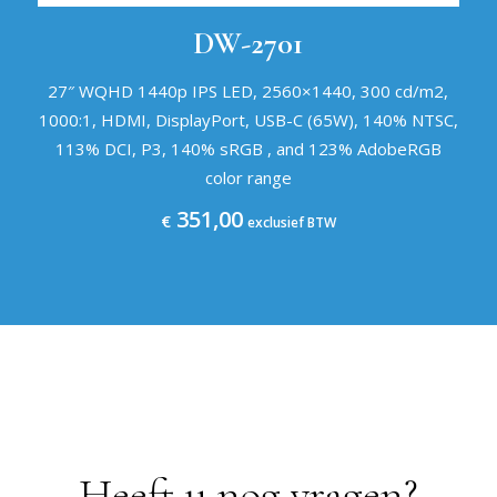
DW-2701
27″ WQHD 1440p IPS LED, 2560×1440, 300 cd/m2,
1000:1, HDMI, DisplayPort, USB-C (65W), 140% NTSC,
113% DCI, P3, 140% sRGB , and 123% AdobeRGB
color range
351,00
€
exclusief BTW
Heeft u nog vragen?