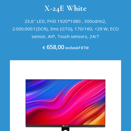
X-24E White
23,6″ LED, FHD 1920*1080 , 300cd/m2,
2.000.000:1(DCR), 3ms (GTG), 170/160, <29 W, ECO
sensor, AIP, Touch sensors, 24/7
658,00
€
exclusief BTW