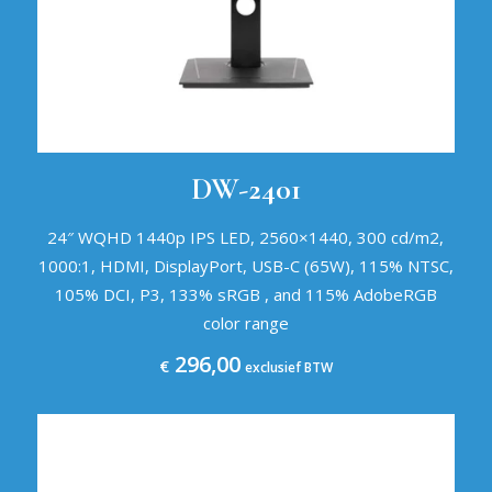
DW-2401
24″ WQHD 1440p IPS LED, 2560×1440, 300 cd/m2,
1000:1, HDMI, DisplayPort, USB-C (65W), 115% NTSC,
105% DCI, P3, 133% sRGB , and 115% AdobeRGB
color range
296,00
€
exclusief BTW