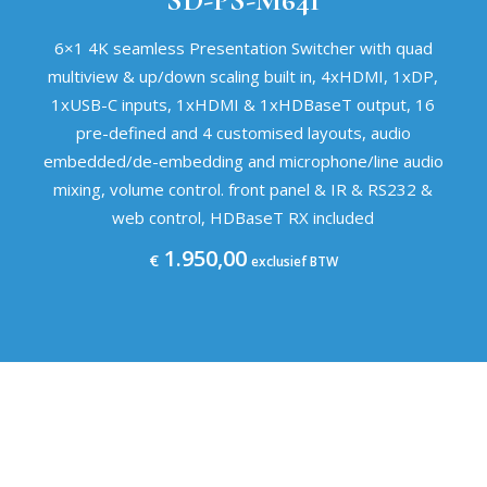
SD-PS-M641
6×1 4K seamless Presentation Switcher with quad
multiview & up/down scaling built in, 4xHDMI, 1xDP,
1xUSB-C inputs, 1xHDMI & 1xHDBaseT output, 16
pre-defined and 4 customised layouts, audio
embedded/de-embedding and microphone/line audio
mixing, volume control. front panel & IR & RS232 &
web control, HDBaseT RX included
1.950,00
€
exclusief BTW