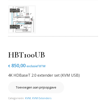
HBT100UB
850,00
€
exclusief BTW
4K HDBaseT 2.0 extender set (KVM USB)
Toevoegen aan prijsopgave
Categorieën:
KVM
,
KVM Extenders