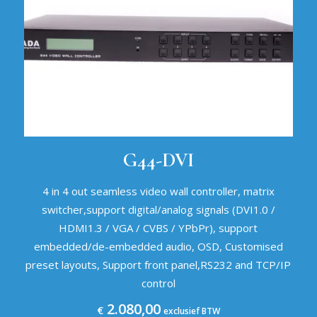
G44-DVI
4 in 4 out seamless video wall controller, matrix
switcher,support digital/analog signals (DVI1.0 /
HDMI1.3 / VGA / CVBS / YPbPr), support
embedded/de-embedded audio, OSD, Customised
preset layouts, Support front panel,RS232 and TCP/IP
control
2.080,00
€
exclusief BTW