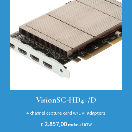
VisionSC-HD4+/D
4 channel capture card w/DVI adapters
2.857,00
€
exclusief BTW