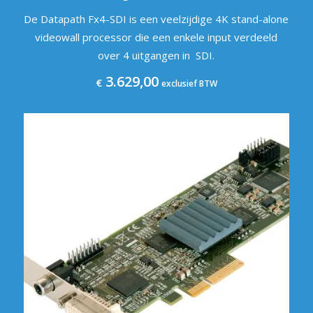
De Datapath Fx4-SDI is een veelzijdige 4K stand-alone
videowall processor die een enkele input verdeeld
over 4 uitgangen in SDI.
3.629,00
€
exclusief BTW