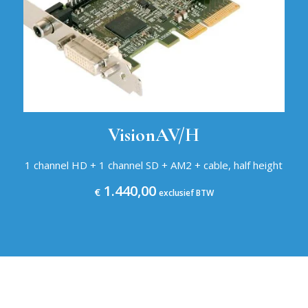
VisionAV/H
1 channel HD + 1 channel SD + AM2 + cable, half height
1.440,00
€
exclusief BTW