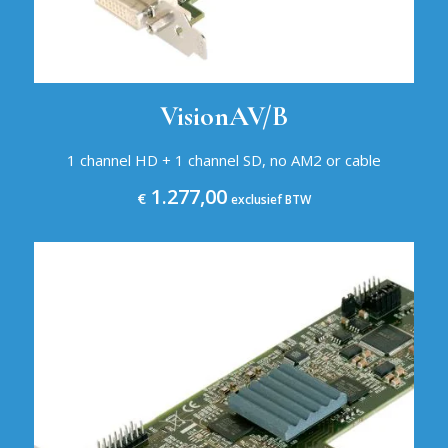
VisionAV/B
1 channel HD + 1 channel SD, no AM2 or cable
1.277,00
€
exclusief BTW