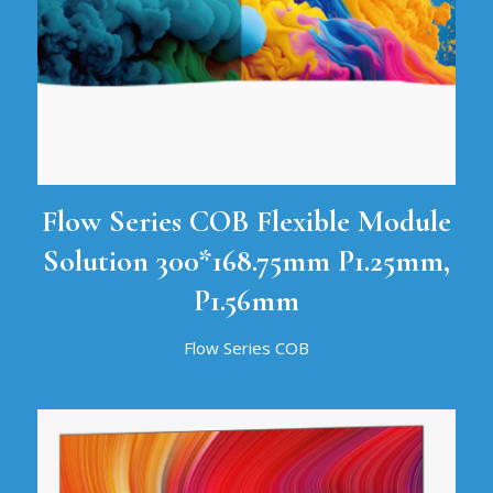
Flow Series COB Flexible Module
Solution 300*168.75mm P1.25mm,
P1.56mm
Flow Series COB