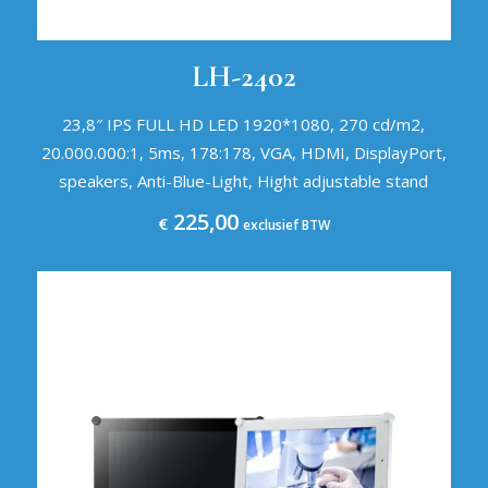
LH-2402
23,8″ IPS FULL HD LED 1920*1080, 270 cd/m2,
20.000.000:1, 5ms, 178:178, VGA, HDMI, DisplayPort,
speakers, Anti-Blue-Light, Hight adjustable stand
225,00
€
exclusief BTW