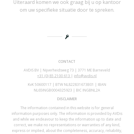
Uiteraard komen we ook graag bij u op kantoor
om uw specifieke situatie door te spreken.
CONTACT
AVDIS BV | Nijverheidsweg 73 | 3771 ME Barneveld
+31 (0)
85 2100 613
|
info@avdis.nl
KvK 50600117 | BTW NL822831673B01 | IBAN
NL65INGB0004325923 | BIC INGBNL2A
DISCLAIMER
The information contained in this website is for general
information purposes only. The information is provided by AVDis
and while we endeavour to keep the information up to date and
correct, we make no representations or warranties of any kind,
express or implied, about the completeness, accuracy, reliability,