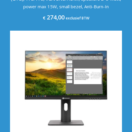
power max 15W, small bezel, Anti-Burn-In
274,00
€
exclusief BTW