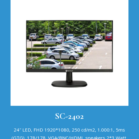
SC-2402
24″ LED, FHD 1920*1080, 250 cd/m2, 1.000:1, 5ms
(GTG), 178/178, VGA/BNC/HDMI, speakers 2*3 Watt,