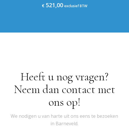
521,00
€
exclusief BTW
Heeft u nog vragen?
Neem dan contact met
ons op!
We nodigen u van harte uit ons eens te bezoeken
in Barneveld.