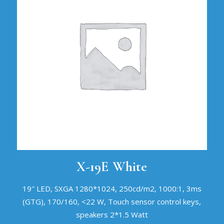
X-19E White
19″ LED, SXGA 1280*1024, 250cd/m2, 1000:1, 3ms
(GTG), 170/160, <22 W, Touch sensor control keys,
speakers 2*1.5 Watt