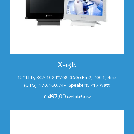
X-15E
15″ LED, XGA 1024*768, 350cd/m2, 700:1, 4ms
(GTG), 170/160, AIP, Speakers, <17 Watt
497,00
€
exclusief BTW