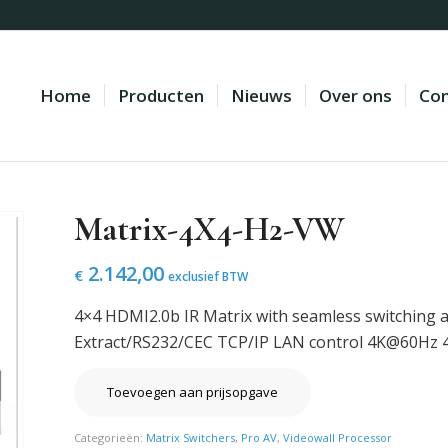
Home
Producten
Nieuws
Over ons
Con
Matrix-4X4-H2-VW
2.142,00
€
exclusief BTW
4×4 HDMI2.0b IR Matrix with seamless switching a
Extract/RS232/CEC TCP/IP LAN control 4K@60Hz 4
Toevoegen aan prijsopgave
Categorieën:
Matrix Switchers
,
Pro AV
,
Videowall Processor