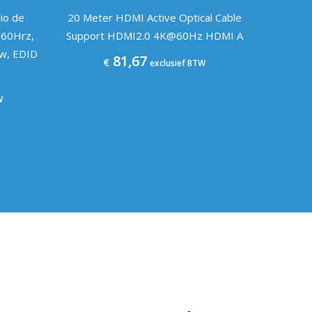
io de
20 Meter HDMI Active Optical Cable
60Hrz,
Support HDMI2.0 4K@60Hz HDMI A
sw, EDID
81,67
€
exclusief BTW
W