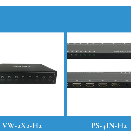
VW-2X2-H2
PS-4IN-H2