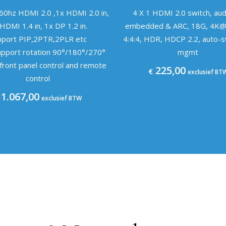
0hz HDMI 2.0 ,1x HDMI 2.0 in,
4 X 1 HDMI 2.0 switch, aud
HDMI 1.4 in, 1x DP 1.2 in.
embedded & ARC, 18G, 4K@
pport PIP,2PTR,2PLR etc
4:4:4, HDR, HDCP 2.2, auto-
pport rotation 90°/180°/270°
mgmt
front panel control and remote
225,00
€
exclusief BT
control
1.067,00
exclusief BTW