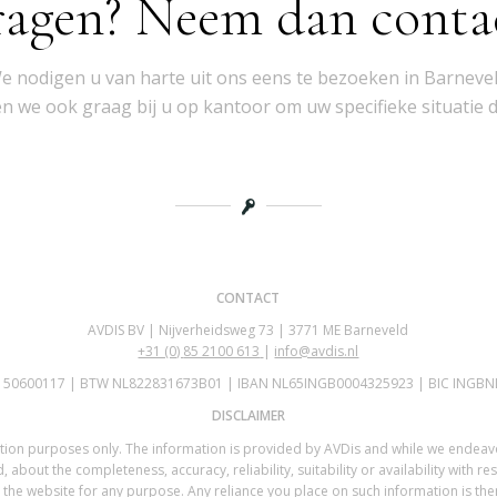
ragen? Neem dan conta
e nodigen u van harte uit ons eens te bezoeken in Barnevel
 we ook graag bij u op kantoor om uw specifieke situatie 
CONTACT
AVDIS BV | Nijverheidsweg 73 | 3771 ME Barneveld
+31 (0)
85 2100 613
|
info@avdis.nl
K 50600117 | BTW NL822831673B01 | IBAN NL65INGB0004325923 | BIC INGBN
DISCLAIMER
mation purposes only. The information is provided by AVDis and while we endea
 about the completeness, accuracy, reliability, suitability or availability with re
the website for any purpose. Any reliance you place on such information is there