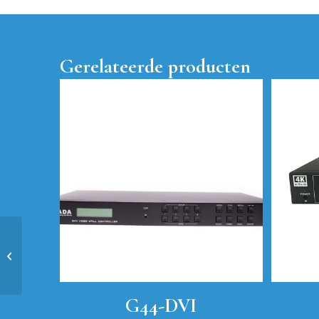
Gerelateerde producten
HBM-88-150-KIT
G44-DVI