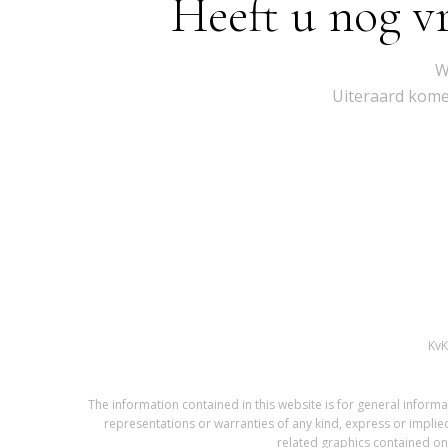
Heeft u nog v
W
Uiteraard komen
Kv
The information contained in this website is for general infor
representations or warranties of any kind, express or implied,
related graphics contained on 