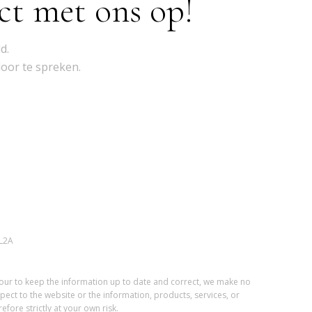
ct met ons op!
d.
door te spreken.
L2A
vour to keep the information up to date and correct, we make no
spect to the website or the information, products, services, or
fore strictly at your own risk.