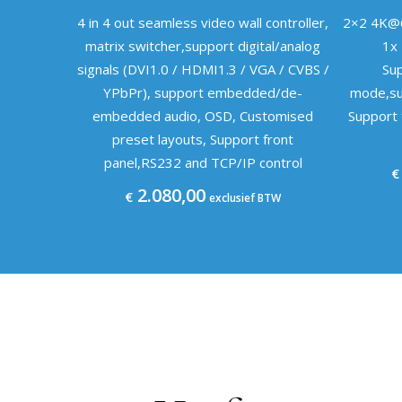
4 in 4 out seamless video wall controller,
2×2 4K@6
matrix switcher,support digital/analog
1x 
signals (DVI1.0 / HDMI1.3 / VGA / CVBS /
Su
YPbPr), support embedded/de-
mode,su
embedded audio, OSD, Customised
Support 
preset layouts, Support front
panel,RS232 and TCP/IP control
€
2.080,00
€
exclusief BTW