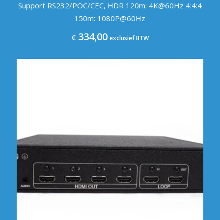
Support RS232/POC/CEC, HDR 120m: 4K@60Hz 4:4:4
150m: 1080P@60Hz
334,00
€
exclusief BTW