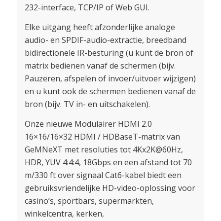
232-interface, TCP/IP of Web GUI.
Elke uitgang heeft afzonderlijke analoge
audio- en SPDIF-audio-extractie, breedband
bidirectionele IR-besturing (u kunt de bron of
matrix bedienen vanaf de schermen (bijv.
Pauzeren, afspelen of invoer/uitvoer wijzigen)
en u kunt ook de schermen bedienen vanaf de
bron (bijv. TV in- en uitschakelen).
Onze nieuwe Modulairer HDMI 2.0
16×16/16×32 HDMI / HDBaseT-matrix van
GeMNeXT met resoluties tot 4Kx2K@60Hz,
HDR, YUV 4:4:4, 18Gbps en een afstand tot 70
m/330 ft over signaal Cat6-kabel biedt een
gebruiksvriendelijke HD-video-oplossing voor
casino’s, sportbars, supermarkten,
winkelcentra, kerken,