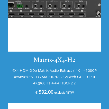
Matrix-4X4-H2
4X4 HDMI2.0b Matrix Audio Extract / 4K -> 1080P
Downscaler/CEC/ARC/ IR/RS232/Web GUI TCP IP
4K@60Hz 4:4:4 HDCP2.2
592,00
€
exclusief BTW