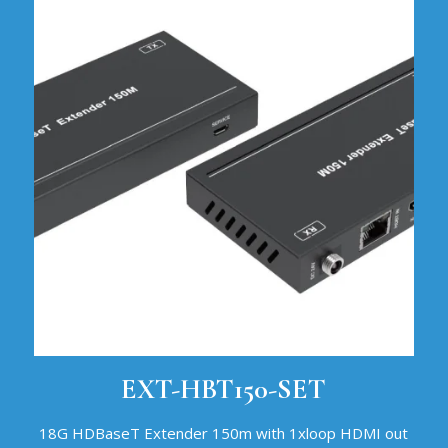
EXT-HBT150-SET
18G HDBaseT Extender 150m with 1xloop HDMI out