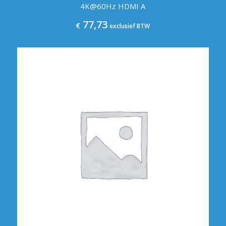
4K@60Hz HDMI A
77,73
€
exclusief BTW