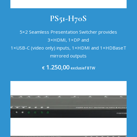
PS51-H70S
5×2 Seamless Presentation Switcher provides
3×HDMI, 1×DP and
1×USB-C (video only) inputs, 1×HDMI and 1×HDBaseT
mirrored outputs
1.250,00
€
exclusief BTW