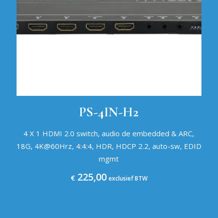
PS-4IN-H2
4 X 1 HDMI 2.0 switch, audio de embedded & ARC,
18G, 4K@60Hrz, 4:4:4, HDR, HDCP 2.2, auto-sw, EDID
mgmt
225,00
€
exclusief BTW