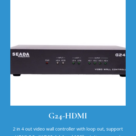
G24-HDMI
2 in 4 out video wall controller with loop out, support