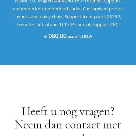
HDMI 2.0, 4K@60 4:4:4 and 180º rotation, support
embedded/de-embedded audio, Customised preset
layouts and daisy chain, Support front panel,RS232,
remote control and TCP/IP control, Support CEC
980,00
€
exclusief BTW
Heeft u nog vragen?
Neem dan contact met