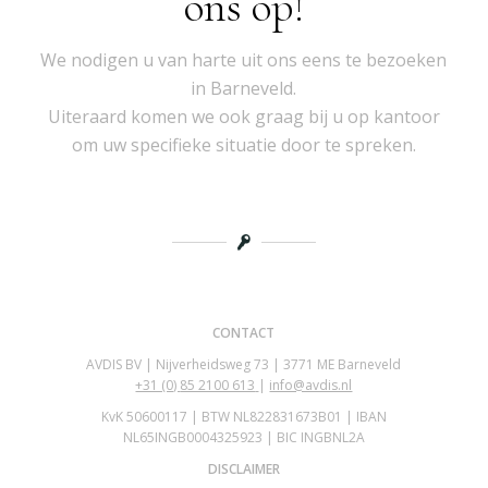
ons op!
We nodigen u van harte uit ons eens te bezoeken
in Barneveld.
Uiteraard komen we ook graag bij u op kantoor
om uw specifieke situatie door te spreken.
CONTACT
AVDIS BV | Nijverheidsweg 73 | 3771 ME Barneveld
+31 (0)
85 2100 613
|
info@avdis.nl
KvK 50600117 | BTW NL822831673B01 | IBAN
NL65INGB0004325923 | BIC INGBNL2A
DISCLAIMER