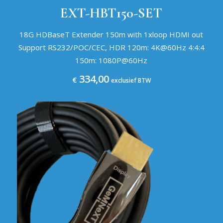
EXT-HBT150-SET
18G HDBaseT Extender 150m with 1xloop HDMI out
Support RS232/POC/CEC, HDR 120m: 4K@60Hz 4:4:4
150m: 1080P@60Hz
334,00
€
exclusief BTW