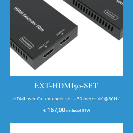
EXT-HDMI50-SET
HDMI over Cat extender set – 50 meter 4K @60Hz
167,00
€
exclusief BTW