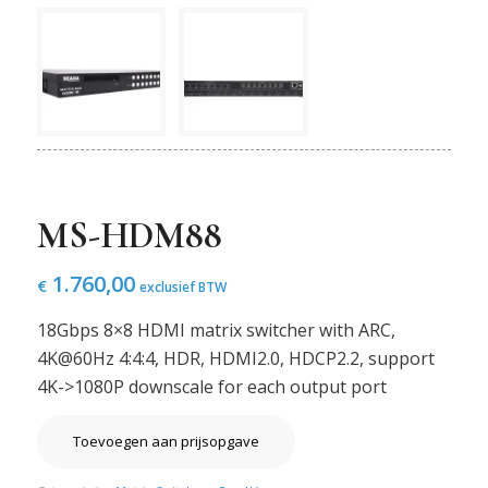
MS-HDM88
1.760,00
€
exclusief BTW
18Gbps 8×8 HDMI matrix switcher with ARC,
4K@60Hz 4:4:4, HDR, HDMI2.0, HDCP2.2, support
4K->1080P downscale for each output port
Toevoegen aan prijsopgave