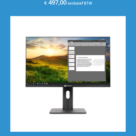
497,00
€
exclusief BTW