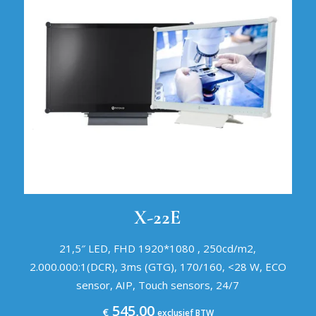
X-22E
21,5″ LED, FHD 1920*1080 , 250cd/m2,
2.000.000:1(DCR), 3ms (GTG), 170/160, <28 W, ECO
sensor, AIP, Touch sensors, 24/7
545,00
€
exclusief BTW