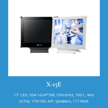
X-15E
15″ LED, XGA 1024*768, 350cd/m2, 700:1, 4ms
(GTG), 170/160, AIP, Speakers, <17 Watt