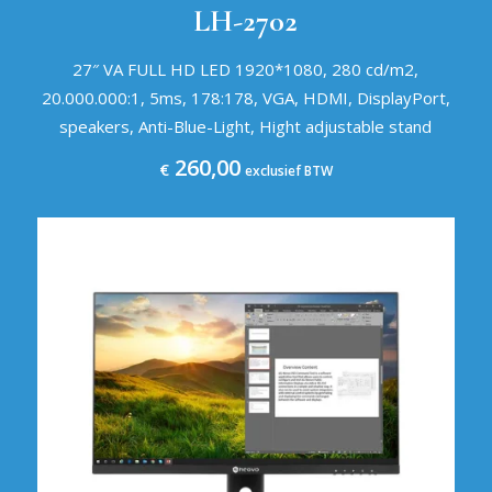
LH-2702
27″ VA FULL HD LED 1920*1080, 280 cd/m2,
20.000.000:1, 5ms, 178:178, VGA, HDMI, DisplayPort,
speakers, Anti-Blue-Light, Hight adjustable stand
260,00
€
exclusief BTW