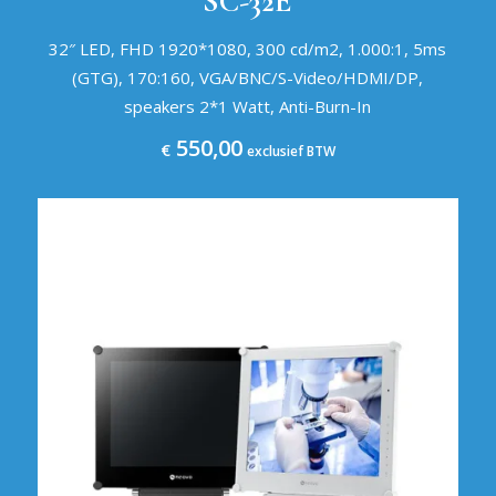
SC-32E
32″ LED, FHD 1920*1080, 300 cd/m2, 1.000:1, 5ms
(GTG), 170:160, VGA/BNC/S-Video/HDMI/DP,
speakers 2*1 Watt, Anti-Burn-In
550,00
€
exclusief BTW