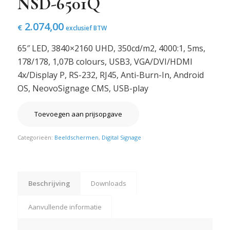
NSD-6501Q
2.074,00
€
exclusief BTW
65″ LED, 3840×2160 UHD, 350cd/m2, 4000:1, 5ms,
178/178, 1,07B colours, USB3, VGA/DVI/HDMI
4x/Display P, RS-232, RJ45, Anti-Burn-In, Android
OS, NeovoSignage CMS, USB-play
Toevoegen aan prijsopgave
Categorieën:
Beeldschermen
,
Digital Signage
Beschrijving
Downloads
Aanvullende informatie