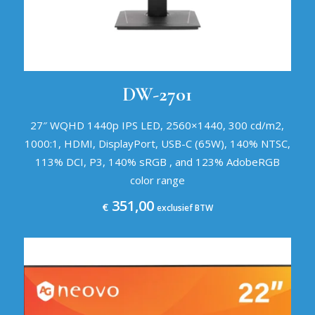
DW-2701
27″ WQHD 1440p IPS LED, 2560×1440, 300 cd/m2,
1000:1, HDMI, DisplayPort, USB-C (65W), 140% NTSC,
113% DCI, P3, 140% sRGB , and 123% AdobeRGB
color range
351,00
€
exclusief BTW