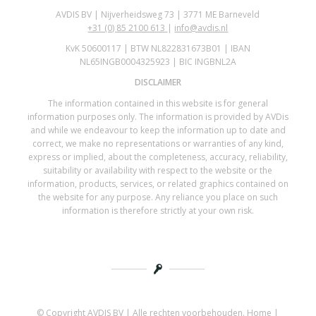
AVDIS BV | Nijverheidsweg 73 | 3771 ME Barneveld
+31 (0)
85 2100 613
|
info@avdis.nl
KvK 50600117 | BTW NL822831673B01 | IBAN
NL65INGB0004325923 | BIC INGBNL2A
DISCLAIMER
The information contained in this website is for general
information purposes only. The information is provided by AVDis
and while we endeavour to keep the information up to date and
correct, we make no representations or warranties of any kind,
express or implied, about the completeness, accuracy, reliability,
suitability or availability with respect to the website or the
information, products, services, or related graphics contained on
the website for any purpose. Any reliance you place on such
information is therefore strictly at your own risk.
© Copyright AVDIS BV | Alle rechten voorbehouden.
Home
|