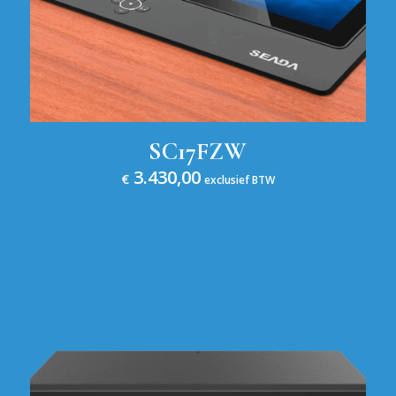
SC17FZW
3.430,00
€
exclusief BTW