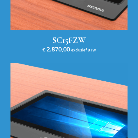
SC15FZW
2.870,00
€
exclusief BTW