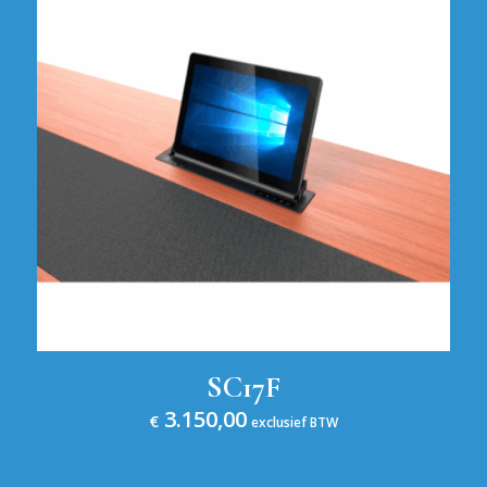
SC17F
3.150,00
€
exclusief BTW