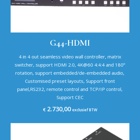
G44-HDMI
4 in 4 out seamless video wall controller, matrix
switcher, support HDMI 2.0, 4K@60 4:4:4 and 180º
rotation, support embedded/de-embedded audio,
Customised preset layouts, Support front
panel,RS232, remote control and TCP/IP control,
Support CEC
2.730,00
€
exclusief BTW