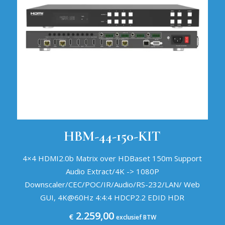
HBM-44-150-KIT
4×4 HDMI2.0b Matrix over HDBaset 150m Support
Audio Extract/4K -> 1080P
Downscaler/CEC/POC/IR/Audio/RS-232/LAN/ Web
GUI, 4K@60Hz 4:4:4 HDCP2.2 EDID HDR
2.259,00
€
exclusief BTW