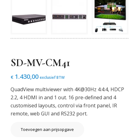
SD-MV-CM41
1.430,00
€
exclusief BTW
QuadView multiviewer with 4K@30Hz 4:4:4, HDCP
2.2, 4 HDMI in and 1 out. 16 pre-defined and 4
customised layouts, control via front panel, IR
remote, web GUI and RS232 port.
Toevoegen aan prijsopgave