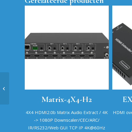
Gerelateerde producten
HBT100UB
Matrix-4X4-H2
EX
4X4 HDMI2.0b Matrix Audio Extract / 4K
HDMI ove
-> 1080P Downscaler/CEC/ARC/
IR/RS232/Web GUI TCP IP 4K@60Hz