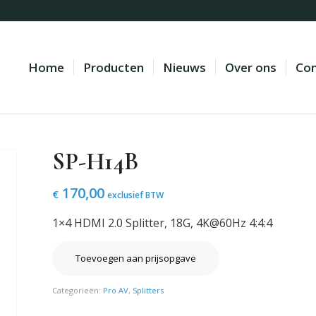
Home
Producten
Nieuws
Over ons
Con
SP-H14B
170,00
€
exclusief BTW
1×4 HDMI 2.0 Splitter, 18G, 4K@60Hz 4:4:4
Toevoegen aan prijsopgave
Categorieën:
Pro AV
,
Splitters