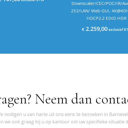
Downscaler/CEC/POC/IR/Aud
232/LAN/ Web GUI, 4K@60H
HDCP2.2 EDID HDR
2.259,00
€
exclusief B
ragen? Neem dan conta
e nodigen u van harte uit ons eens te bezoeken in Barnevel
 we ook graag bij u op kantoor om uw specifieke situatie 