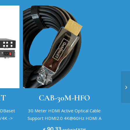
IT
CAB-30M-HFO
HDBaset
30 Meter HDMI Active Optical Cable
/4K ->
Support HDMI2.0 4K@60Hz HDMI A
90,33
€
exclusief BTW