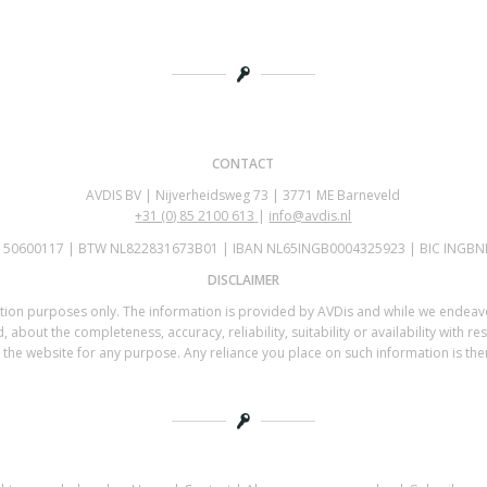
CONTACT
AVDIS BV | Nijverheidsweg 73 | 3771 ME Barneveld
+31 (0)
85 2100 613
|
info@avdis.nl
K 50600117 | BTW NL822831673B01 | IBAN NL65INGB0004325923 | BIC INGBN
DISCLAIMER
mation purposes only. The information is provided by AVDis and while we endea
 about the completeness, accuracy, reliability, suitability or availability with re
the website for any purpose. Any reliance you place on such information is there