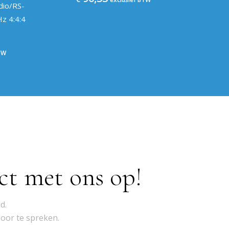
io/RS-
z 4:4:4
TW
ct met ons op!
d.
door te spreken.