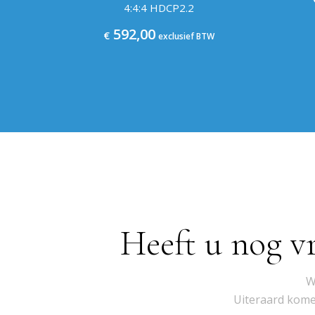
4:4:4 HDCP2.2
592,00
€
exclusief BTW
Heeft u nog v
W
Uiteraard komen