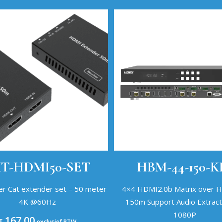
T-HDMI50-SET
HBM-44-150-K
r Cat extender set – 50 meter
4×4 HDMI2.0b Matrix over 
4K @60Hz
150m Support Audio Extract
1080P
167,00
€
exclusief BTW