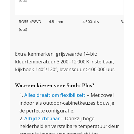
(out)
RO55‑4P8VD
4.81 mm
4.500 nits
3.840 H
(out)
Extra kenmerken: grijswaarde 14‑bit;
kleurtemperatuur 3.200–12.000 K instelbaar;
kijkhoek 140°/120°; levensduur ≥100.000 uur
.
Waarom kiezen voor Sunlit Plus?
Alles draait om flexibiliteit
– Met zowel
indoor als outdoor‑cabinetkeuzes bouw je
de perfecte configuratie.
Altijd zichtbaar
– Dankzij hoge
helderheid en verstelbare temperatuurkleur