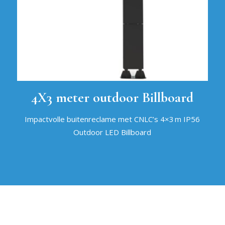
4X3 meter outdoor Billboard
Impactvolle buitenreclame met CNLC’s 4×3 m IP56
Outdoor LED Billboard