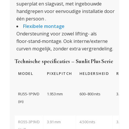
superplat en slagvast, met ingebouwde
handgrepen voor eenvoudige installatie door
één persoon
.
Flexibele montage
Ondersteuning voor zowel lifting- als
floor‑stand‑montage. Ook interne/externe
curven mogelijk, zonder extra vergrendeling.
Technische specificaties – Sunlit Plus Serie
MODEL
PIXELPITCH
HELDERSHEID
REFR
RU55‑1P9VD
1.953 mm
600–800 nits
3.840 H
(in)
RO55‑3P9VD
3.91 mm
4.500 nits
3.840 H