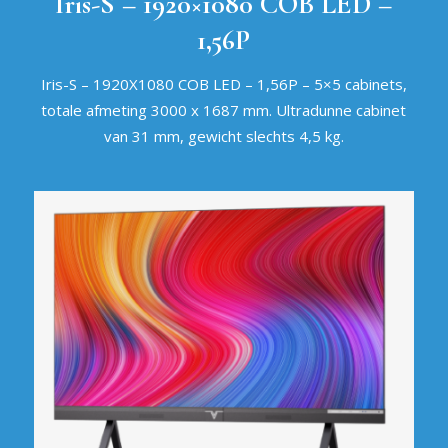
Iris-S – 1920×1080 COB LED –
1,56P
Iris-S – 1920X1080 COB LED – 1,56P – 5×5 cabinets,
totale afmeting 3000 x 1687 mm. Ultradunne cabinet
van 31 mm, gewicht slechts 4,5 kg.