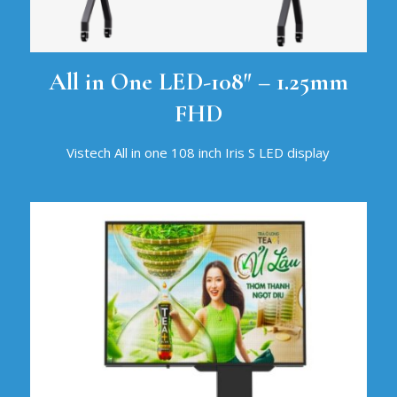
All in One LED-108″ – 1.25mm
FHD
Vistech All in one 108 inch Iris S LED display