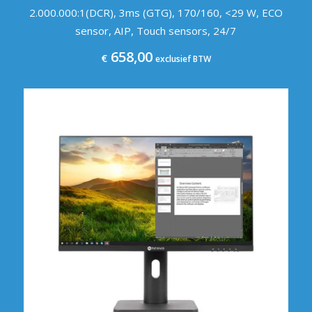
2.000.000:1(DCR), 3ms (GTG), 170/160, <29 W, ECO
sensor, AIP, Touch sensors, 24/7
658,00
€
exclusief BTW