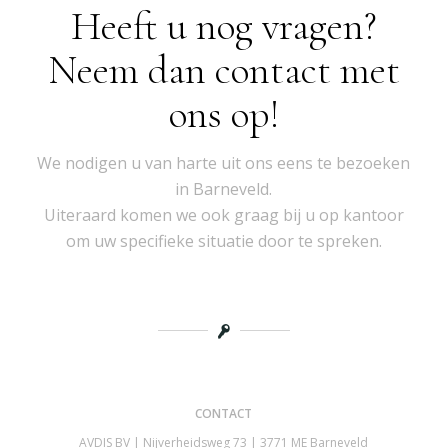
Heeft u nog vragen?
Neem dan contact met
ons op!
We nodigen u van harte uit ons eens te bezoeken
in Barneveld.
Uiteraard komen we ook graag bij u op kantoor
om uw specifieke situatie door te spreken.
CONTACT
AVDIS BV | Nijverheidsweg 73 | 3771 ME Barneveld