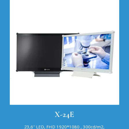
X-24E
23,6″ LED, FHD 1920*1080 , 300cd/m2,