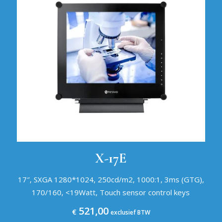
X-17E
17″, SXGA 1280*1024, 250cd/m2, 1000:1, 3ms (GTG),
170/160, <19Watt, Touch sensor control keys
521,00
€
exclusief BTW