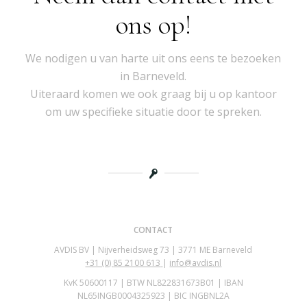
ons op!
We nodigen u van harte uit ons eens te bezoeken
in Barneveld.
Uiteraard komen we ook graag bij u op kantoor
om uw specifieke situatie door te spreken.
CONTACT
AVDIS BV | Nijverheidsweg 73 | 3771 ME Barneveld
+31 (0)
85 2100 613
|
info@avdis.nl
KvK 50600117 | BTW NL822831673B01 | IBAN
NL65INGB0004325923 | BIC INGBNL2A