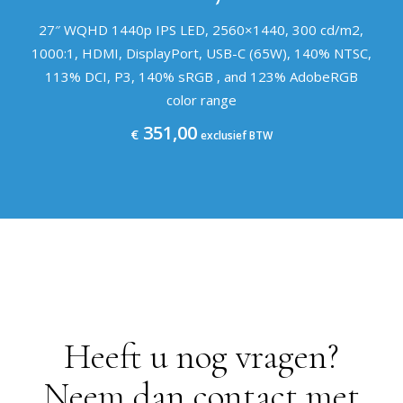
27″ WQHD 1440p IPS LED, 2560×1440, 300 cd/m2,
1000:1, HDMI, DisplayPort, USB-C (65W), 140% NTSC,
113% DCI, P3, 140% sRGB , and 123% AdobeRGB
color range
351,00
€
exclusief BTW
Heeft u nog vragen?
Neem dan contact met