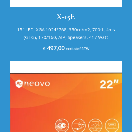
X-15E
15″ LED, XGA 1024*768, 350cd/m2, 700:1, 4ms
(GTG), 170/160, AIP, Speakers, <17 Watt
497,00
€
exclusief BTW