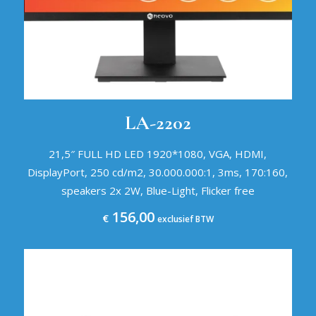
LA-2202
21,5″ FULL HD LED 1920*1080, VGA, HDMI,
DisplayPort, 250 cd/m2, 30.000.000:1, 3ms, 170:160,
speakers 2x 2W, Blue-Light, Flicker free
156,00
€
exclusief BTW