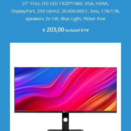
27″ FULL HD LED 1920*1080, VGA, HDMI,
DisplayPort, 250 cd/m2, 20.000.000:1, 5ms, 178/178,
speakers 2x 1W, Blue-Light, Flicker free
203,00
€
exclusief BTW