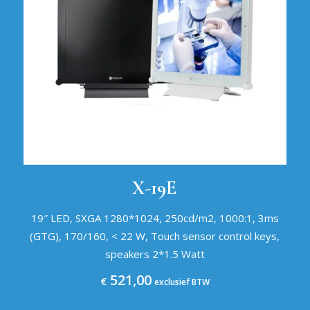
X-19E
19″ LED, SXGA 1280*1024, 250cd/m2, 1000:1, 3ms
(GTG), 170/160, < 22 W, Touch sensor control keys,
speakers 2*1.5 Watt
521,00
€
exclusief BTW