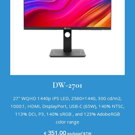
DW-2701
27″ WQHD 1440p IPS LED, 2560×1440, 300 cd/m2,
1000:1, HDMI, DisplayPort, USB-C (65W), 140% NTSC,
113% DCI, P3, 140% sRGB , and 123% AdobeRGB
color range
351,00
€
exclusief BTW