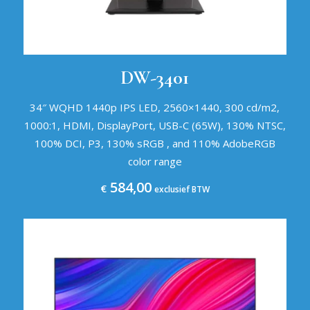
DW-3401
34″ WQHD 1440p IPS LED, 2560×1440, 300 cd/m2,
1000:1, HDMI, DisplayPort, USB-C (65W), 130% NTSC,
100% DCI, P3, 130% sRGB , and 110% AdobeRGB
color range
584,00
€
exclusief BTW