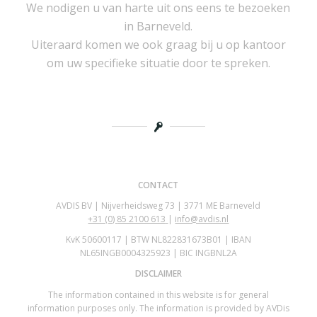
We nodigen u van harte uit ons eens te bezoeken
in Barneveld.
Uiteraard komen we ook graag bij u op kantoor
om uw specifieke situatie door te spreken.
CONTACT
AVDIS BV | Nijverheidsweg 73 | 3771 ME Barneveld
+31 (0)
85 2100 613
|
info@avdis.nl
KvK 50600117 | BTW NL822831673B01 | IBAN
NL65INGB0004325923 | BIC INGBNL2A
DISCLAIMER
The information contained in this website is for general
information purposes only. The information is provided by AVDis