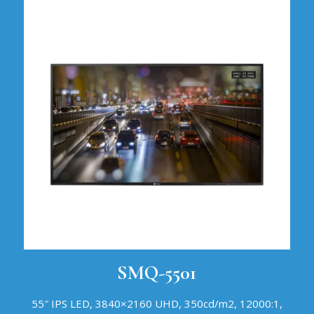
SMQ-5501
55″ IPS LED, 3840×2160 UHD, 350cd/m2, 12000:1,