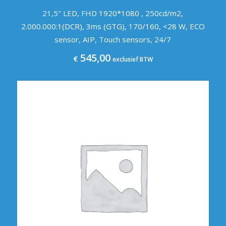
21,5″ LED, FHD 1920*1080 , 250cd/m2,
2.000.000:1(DCR), 3ms (GTG), 170/160, <28 W, ECO
sensor, AIP, Touch sensors, 24/7
545,00
€
exclusief BTW