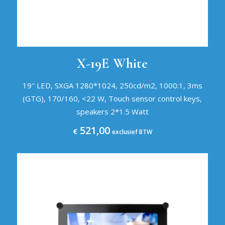
X-19E White
19″ LED, SXGA 1280*1024, 250cd/m2, 1000:1, 3ms
(GTG), 170/160, <22 W, Touch sensor control keys,
speakers 2*1.5 Watt
521,00
€
exclusief BTW