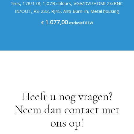
5ms, 178/178, 1,07B colours, VGA/DVI/HDMI 2x/BNC
IN/OUT, RS-232, RJ45, Anti-Burn-In, Metal housing
1.077,00
€
exclusief BTW
Heeft u nog vragen?
Neem dan contact met
ons op!