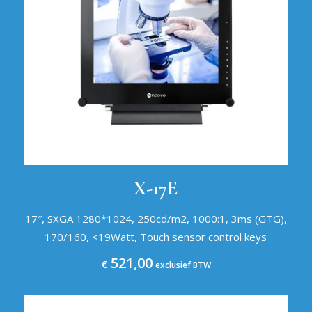
X-17E
17″, SXGA 1280*1024, 250cd/m2, 1000:1, 3ms (GTG),
170/160, <19Watt, Touch sensor control keys
521,00
€
exclusief BTW