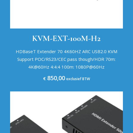
KVM-EXT-100M-H2
HDBaseT Extender 70 4K60HZ ARC USB2.0 KVM
Support POC/RS23/CEC pass though/HDR 70m:
4K@60Hz 4:4:4 100m: 1080P@60Hz
850,00
€
exclusief BTW