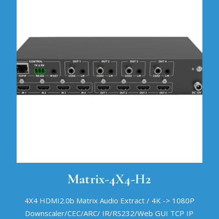
Matrix-4X4-H2
4X4 HDMI2.0b Matrix Audio Extract / 4K -> 1080P
Downscaler/CEC/ARC/ IR/RS232/Web GUI TCP IP