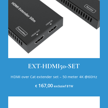
EXT-HDMI50-SET
HDMI over Cat extender set – 50 meter 4K @60Hz
167,00
€
exclusief BTW