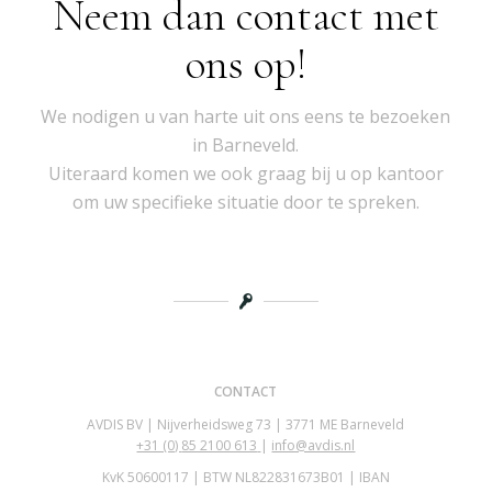
Neem dan contact met
ons op!
We nodigen u van harte uit ons eens te bezoeken
in Barneveld.
Uiteraard komen we ook graag bij u op kantoor
om uw specifieke situatie door te spreken.
CONTACT
AVDIS BV | Nijverheidsweg 73 | 3771 ME Barneveld
+31 (0)
85 2100 613
|
info@avdis.nl
KvK 50600117 | BTW NL822831673B01 | IBAN