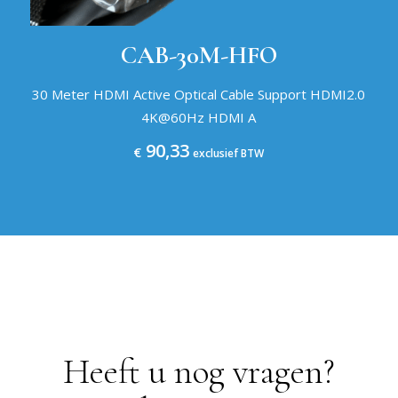
CAB-30M-HFO
30 Meter HDMI Active Optical Cable Support HDMI2.0
4K@60Hz HDMI A
90,33
€
exclusief BTW
Heeft u nog vragen?