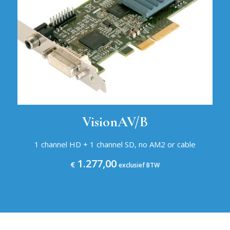
VisionAV/B
1 channel HD + 1 channel SD, no AM2 or cable
1.277,00
€
exclusief BTW