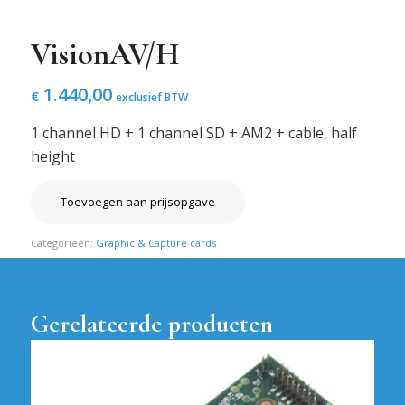
VisionAV/H
1.440,00
€
exclusief BTW
1 channel HD + 1 channel SD + AM2 + cable, half
height
Toevoegen aan prijsopgave
Categorieën:
Graphic & Capture cards
Gerelateerde producten