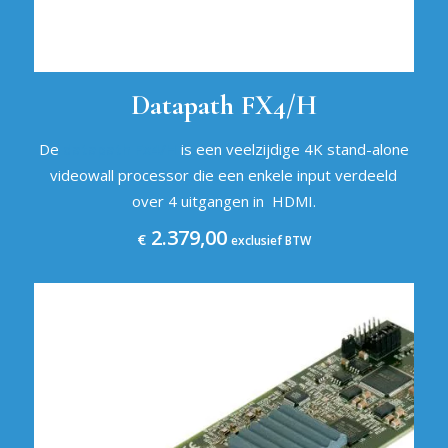
Datapath FX4/H
De
datapath Fx4/H
is een veelzijdige 4K stand-alone
videowall processor die een enkele input verdeeld
over 4 uitgangen in HDMI.
2.379,00
€
exclusief BTW