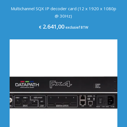
Multichannel SQX IP decoder card (12 x 1920 x 1080p
@ 30Hz)
2.641,00
€
exclusief BTW