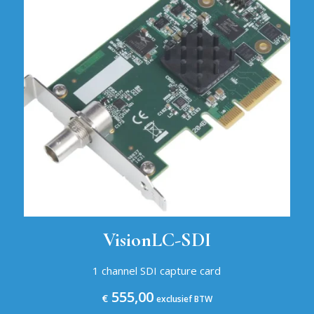
VisionLC-SDI
1 channel SDI capture card
555,00
€
exclusief BTW