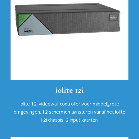
iolite 12i
iolite 12i videowall controller voor middelgrote
omgevingen. 12 schermen aansturen vanaf het iolite
12i chassis. 2 input kaarten.