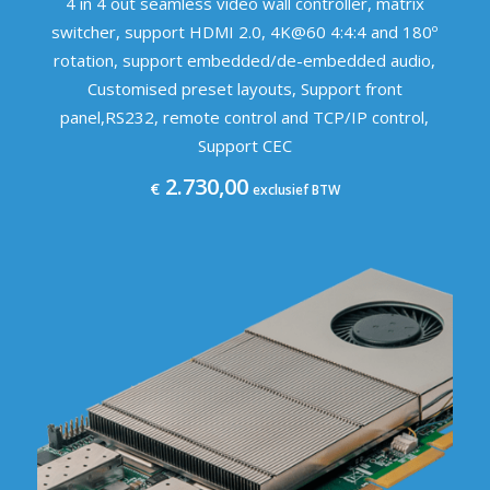
4 in 4 out seamless video wall controller, matrix
switcher, support HDMI 2.0, 4K@60 4:4:4 and 180º
rotation, support embedded/de-embedded audio,
Customised preset layouts, Support front
panel,RS232, remote control and TCP/IP control,
Support CEC
2.730,00
€
exclusief BTW