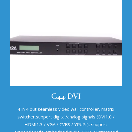
G44-DVI
4 in 4 out seamless video wall controller, matrix
switcher,support digital/analog signals (DVI1.0 /
HDMI1.3 / VGA / CVBS / YPbPr), support
embedded/de-embedded audio, OSD, Customised