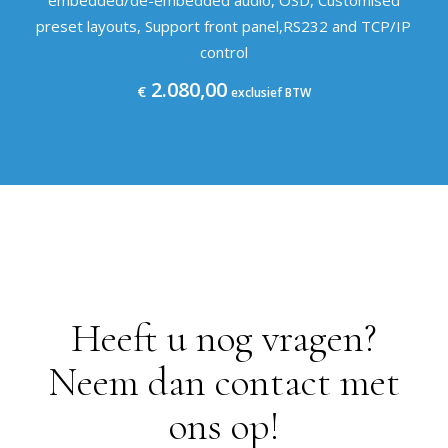
preset layouts, Support front panel,RS232 and TCP/IP
control
2.080,00
€
exclusief BTW
Heeft u nog vragen?
Neem dan contact met
ons op!