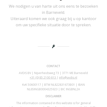
We nodigen u van harte uit ons eens te bezoeken
in Barneveld.
Uiteraard komen we ook graag bij u op kantoor
om uw specifieke situatie door te spreken.
CONTACT
AVDIS BV | Nijverheidsweg 73 | 3771 ME Barneveld
+31 (0)
85 2100 613
|
info@avdis.nl
KvK 50600117 | BTW NL822831673B01 | IBAN
NL65INGB0004325923 | BIC INGBNL2A
DISCLAIMER
The information contained in this website is for general