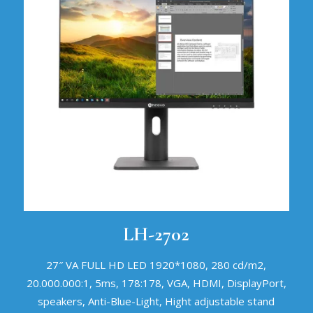
LH-2702
27″ VA FULL HD LED 1920*1080, 280 cd/m2,
20.000.000:1, 5ms, 178:178, VGA, HDMI, DisplayPort,
speakers, Anti-Blue-Light, Hight adjustable stand