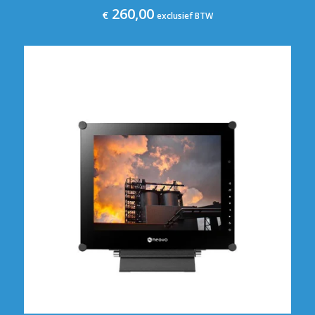
260,00
€
exclusief BTW