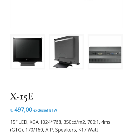
X-15E
497,00
€
exclusief BTW
15″ LED, XGA 1024*768, 350cd/m2, 700:1, 4ms
(GTG), 170/160, AIP, Speakers, <17 Watt