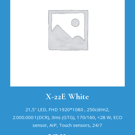
X-22E White
21,5″ LED, FHD 1920*1080 , 250cd/m2,
2.000.000:1(DCR), 3ms (GTG), 170/160, <28 W, ECO
sensor, AIP, Touch sensors, 24/7