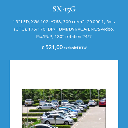
SX-15G
15″ LED, XGA 1024*768, 300 cd/m2, 20.000:1, 5ms
(GTG), 176/176, DP/HDMI/DVI/VGA/BNC/S-video,
Pip/PbP, 180° rotation 24/7
521,00
€
exclusief BTW