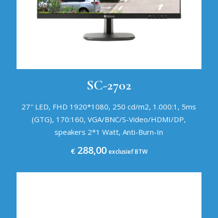
SC-2702
27″ LED, FHD 1920*1080, 250 cd/m2, 1.000:1, 5ms
(GTG), 170:160, VGA/BNC/S-Video/HDMI/DP,
speakers 2*1 Watt, Anti-Burn-In
288,00
€
exclusief BTW