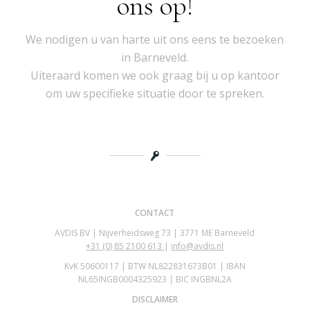
ons op!
We nodigen u van harte uit ons eens te bezoeken
in Barneveld.
Uiteraard komen we ook graag bij u op kantoor
om uw specifieke situatie door te spreken.
CONTACT
AVDIS BV | Nijverheidsweg 73 | 3771 ME Barneveld
+31 (0)
85 2100 613
|
info@avdis.nl
KvK 50600117 | BTW NL822831673B01 | IBAN
NL65INGB0004325923 | BIC INGBNL2A
DISCLAIMER