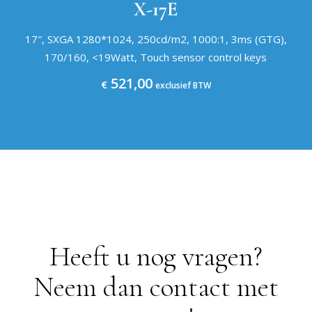
X-17E
17″, SXGA 1280*1024, 250cd/m2, 1000:1, 3ms (GTG),
170/160, <19Watt, Touch sensor control keys
521,00
€
exclusief BTW
Heeft u nog vragen?
Neem dan contact met