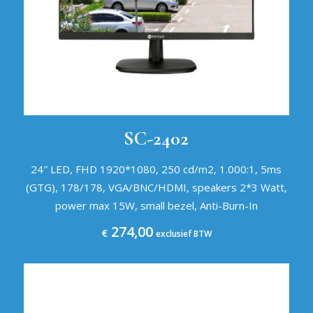
SC-2402
24″ LED, FHD 1920*1080, 250 cd/m2, 1.000:1, 5ms
(GTG), 178/178, VGA/BNC/HDMI, speakers 2*3 Watt,
power max 15W, small bezel, Anti-Burn-In
274,00
€
exclusief BTW