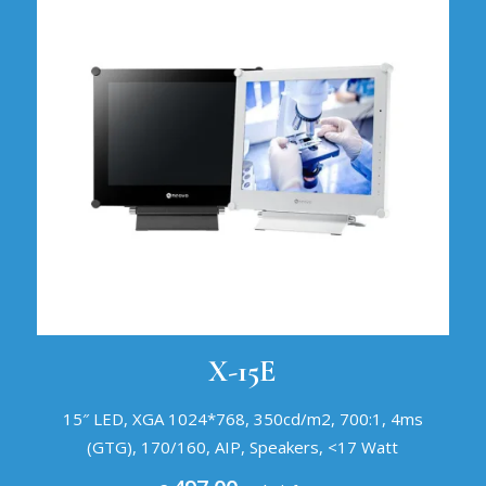
X-15E
15″ LED, XGA 1024*768, 350cd/m2, 700:1, 4ms
(GTG), 170/160, AIP, Speakers, <17 Watt