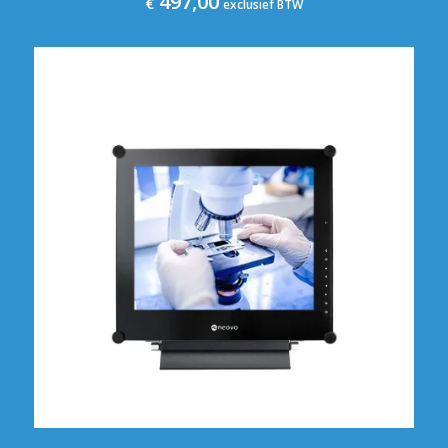
497,00
€
exclusief BTW