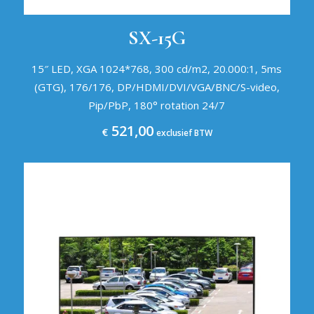
SX-15G
15″ LED, XGA 1024*768, 300 cd/m2, 20.000:1, 5ms
(GTG), 176/176, DP/HDMI/DVI/VGA/BNC/S-video,
Pip/PbP, 180° rotation 24/7
521,00
€
exclusief BTW